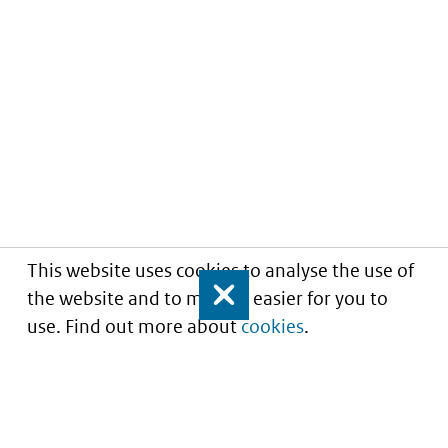
This website uses cookies to analyse the use of
the website and to make it easier for you to
Close
use. Find out more about
cookies
.