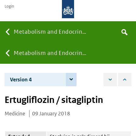
Login
Searc
Metabolism and Endocrinology
Search
the
site
You
Metabolism and Endocrinology
are
Version 4
12 June 2019
here:
Ertugliflozin / sitagliptin
Medicine
09 January 2018