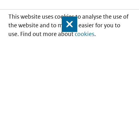
This website uses cookies to analyse the use of
the website and to make it easier for you to
Close
use. Find out more about
cookies
.
Understanding of expected market entry
of
innovative medicines
Service
About this site
Contact
Copyright