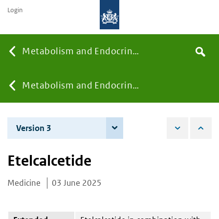
Login
Searc
Metabolism and Endocrinology
Search
the
site
You
Metabolism and Endocrinology
are
Version 3
4 June 2026
here:
Etelcalcetide
Medicine
03 June 2025