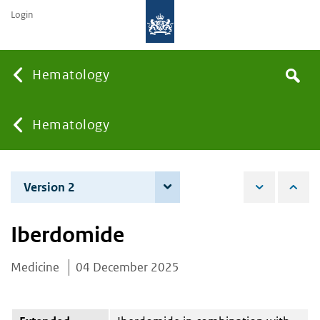
Login
Searc
Hematology
Search
the
site
You
Hematology
are
Version 2
4 June 2026
here:
Iberdomide
Medicine
04 December 2025