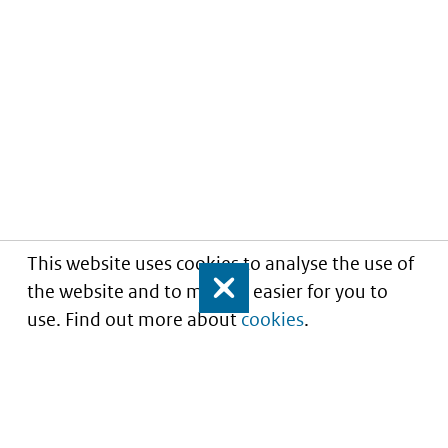
This website uses cookies to analyse the use of
the website and to make it easier for you to
Close
use. Find out more about
cookies
.