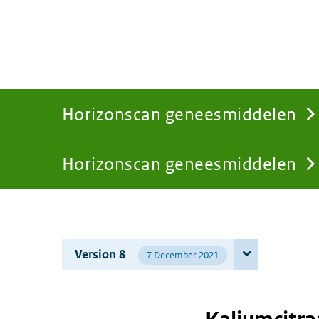
Horizonscan geneesmiddelen
Horizonscan geneesmiddelen
You
are
Version 8
7 December 2021
here: