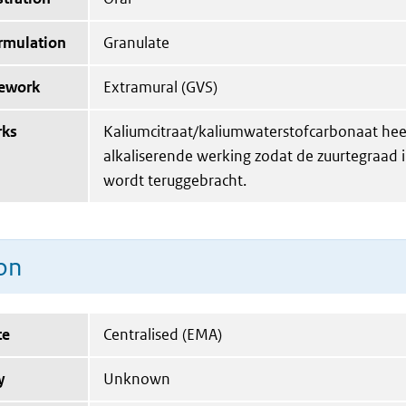
ormulation
Granulate
mework
Extramural (GVS)
rks
Kaliumcitraat/kaliumwaterstofcarbonaat hee
alkaliserende werking zodat de zuurtegraad i
wordt teruggebracht.
on
te
Centralised (EMA)
y
Unknown