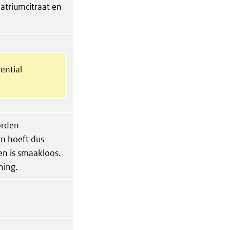
atriumcitraat en
ential
orden
n hoeft dus
n is smaakloos.
ning.