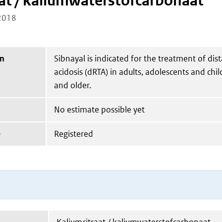
at / kaliumwaterstofcarbonaat
2018
on
Sibnayal is indicated for the treatment of dist
acidosis (dRTA) in adults, adolescents and chi
and older.
No estimate possible yet
e
Registered