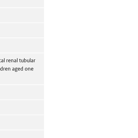
tal renal tubular
ildren aged one