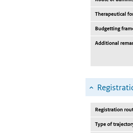
Therapeutical f
Budgetting fra
Additional rema
Registrati
Registration rou
Type of trajector