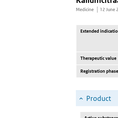
Kaliumcitra
Medicine
12 June 
Extended indicati
Therapeutic value
Registration phas
Product