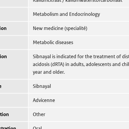
Kaliumcitraat / kaliumwaterstofcarbonaat
Metabolism and Endocrinology
ion
New medicine (specialité)
Metabolic diseases
ion
Sibnayal is indicated for the treatment of dis
acidosis (dRTA) in adults, adolescents and ch
year and older.
e
Sibnayal
Advicenne
tion
Other
tration
Oral