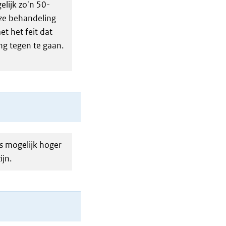
elijk zo'n 50-
ze behandeling
t het feit dat
ng tegen te gaan.
is mogelijk hoger
jn.