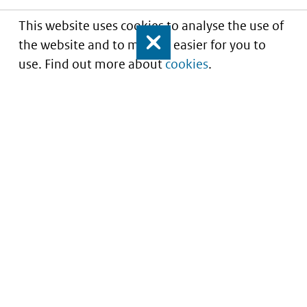
This website uses cookies to analyse the use of
the website and to make it easier for you to
Close
use. Find out more about
cookies
.
Understanding of expected market entry
of
innovative medicines
Service
About this site
Contact
Copyright
Processen
Privacy