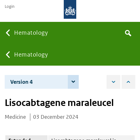
Login
Searc
Hematology
Search
the
site
You
Hematology
are
Version 4
4 June 2026
here:
Lisocabtagene maraleucel
Medicine
03 December 2024