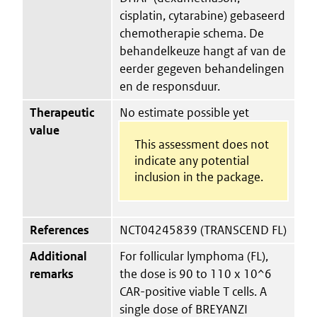
cisplatin, cytarabine) gebaseerd
chemotherapie schema. De
behandelkeuze hangt af van de
eerder gegeven behandelingen
en de responsduur.
Therapeutic
No estimate possible yet
value
This assessment does not
indicate any potential
inclusion in the package.
References
NCT04245839 (TRANSCEND FL)
Additional
For follicular lymphoma (FL),
remarks
the dose is 90 to 110 x 10^6
CAR-positive viable T cells. A
single dose of BREYANZI