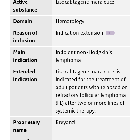
Active
Lisocabtagene maraleucel
substance
Domain
Hematology
Reason of
Indication extension
IND
inclusion
Main
Indolent non-Hodgkin’s
indication
lymphoma
Extended
Lisocabtagene maraleucel is
indication
indicated for the treatment of
adult patients with relapsed or
refractory follicular lymphoma
(FL) after two or more lines of
systemic therapy.
Proprietary
Breyanzi
name