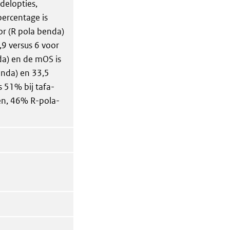
delopties,
percentage is
r (R pola benda)
,9 versus 6 voor
da) en de mOS is
enda) en 33,5
s 51% bij tafa-
len, 46% R-pola-