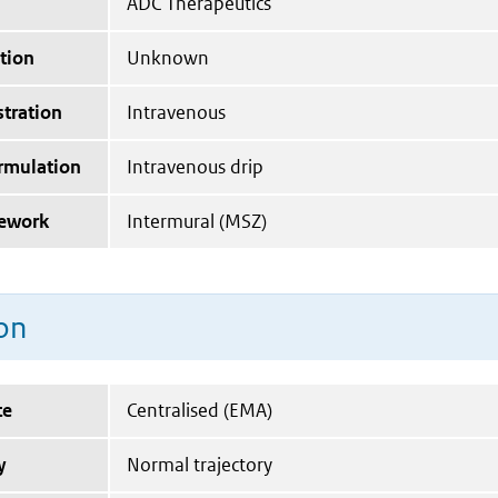
ADC Therapeutics
tion
Unknown
tration
Intravenous
ormulation
Intravenous drip
mework
Intermural (MSZ)
on
te
Centralised (EMA)
y
Normal trajectory