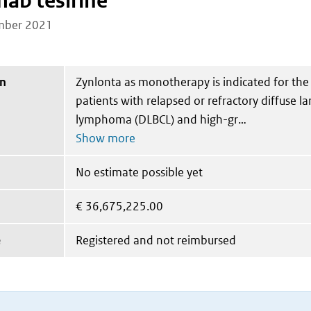
ab tesirine
mber 2021
on
Zynlonta as monotherapy is indicated for the
patients with relapsed or refractory diffuse la
lymphoma (DLBCL) and high-gr
No estimate possible yet
€
36,675,225.00
e
Registered and not reimbursed