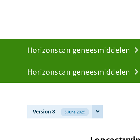
Horizonscan geneesmiddelen
Horizonscan geneesmiddelen
You
are
Version 8
3 June 2025
here: