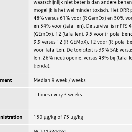
waarschijnlijk niet beter is dan andere behan
mogelijk is het wel minder toxisch. Het ORR 
48% versus 61% voor (R GemOx) en 50% voo
en 54% voor (tafa-len). De survival is mPFS 4
(GEmOx), 12 (tafa-len), 9,5 voor (r-pola-ben
9,9 versus 12 (R-GEMoX), 12 voor (R-pola-b
voor Tafa-Len. De toxiciteit is 39% SAE versu
len, 26% neutropenie, versus 48% bij (tafa-
benda).
tment
Median 9 week / weeks
1 times every 3 weeks
nistration
150 µg/kg of 75 µg/kg
NCT04384484