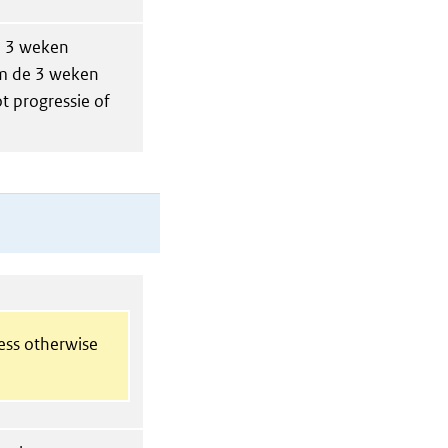
e 3 weken
om de 3 weken
t progressie of
less otherwise