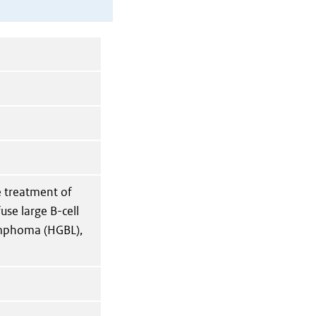
e treatment of
use large B-cell
ymphoma (HGBL),