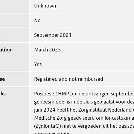
Unknown
No
e
September 2021
ation
March 2023
Yes
se
Registered and not reimbursed
rks
Positieve CHMP opinie ontvangen september
geneesmiddel is in de sluis geplaatst voor dez
juni 2024 heeft het Zorginstituut Nederland 
Medische Zorg geadviseerd om loncastuximab
(Zynlonta®) niet te vergoeden uit het basisp