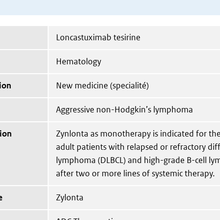
Loncastuximab tesirine
Hematology
ion
New medicine (specialité)
Aggressive non-Hodgkin’s lymphoma
ion
Zynlonta as monotherapy is indicated for th
adult patients with relapsed or refractory diff
lymphoma (DLBCL) and high-grade B-cell l
after two or more lines of systemic therapy.
e
Zylonta