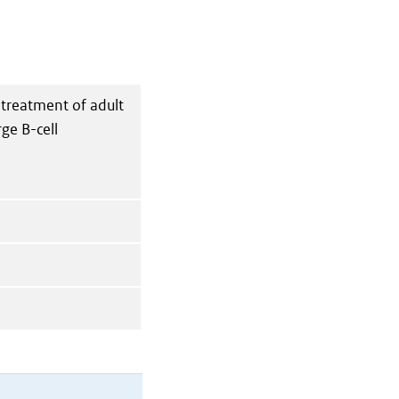
 treatment of adult
rge B-cell