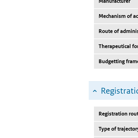
Manufacturer
Mechanism of ac
Route of adminis
Therapeutical f
Budgetting fra
Registrati
Registration rou
Type of trajector