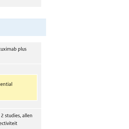
ituximab plus
ential
 2 studies, allen
ctiviteit