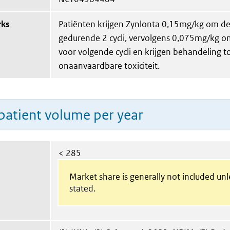
rks
Patiënten krijgen Zynlonta 0,15mg/kg om d
gedurende 2 cycli, vervolgens 0,075mg/kg 
voor volgende cycli en krijgen behandeling to
onaanvaardbare toxiciteit.
patient volume per year
< 285
Market share is generally not included un
stated.