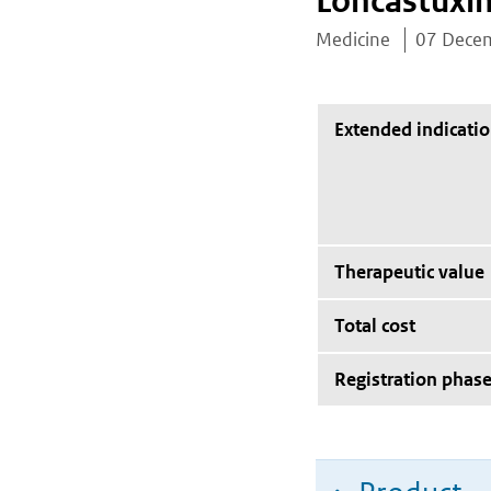
Loncastuxim
Medicine
07 Dece
Extended indicati
Therapeutic value
Total cost
Registration phas