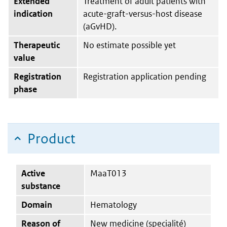
Extended
Treatment of adult patients with
indication
acute-graft-versus-host disease
(aGvHD).
Therapeutic
No estimate possible yet
value
Registration
Registration application pending
phase
Product
Active
MaaT013
substance
Domain
Hematology
Reason of
New medicine (specialité)