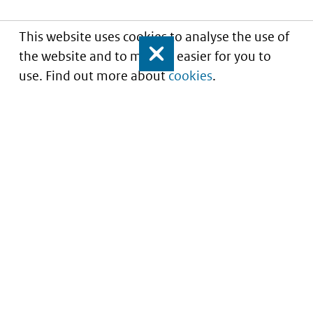
This website uses cookies to analyse the use of
the website and to make it easier for you to
Close
use. Find out more about
cookies
.
Understanding of expected market entry
of
innovative medicines
Service
About this site
Contact
Copyright