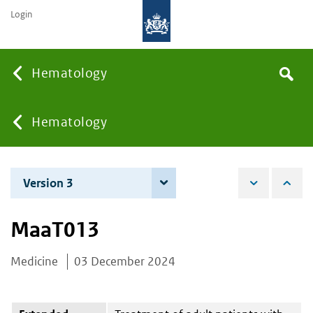
Login
Searc
Hematology
Search
the
site
You
Hematology
are
Version 3
4 December 2025
here:
MaaT013
Medicine
03 December 2024