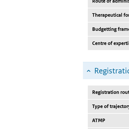
Route of adminis
Therapeutical f
Budgetting fra
Centre of expert
Registrati
Registration rou
Type of trajector
ATMP