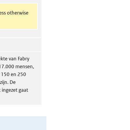
less otherwise
ekte van Fabry
117.000 mensen,
e 150 en 250
ijn. De
 ingezet gaat