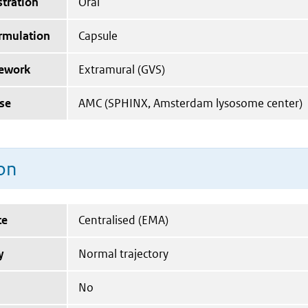
tration
Oral
ormulation
Capsule
mework
Extramural (GVS)
ise
AMC (SPHINX, Amsterdam lysosome center)
on
te
Centralised (EMA)
y
Normal trajectory
No