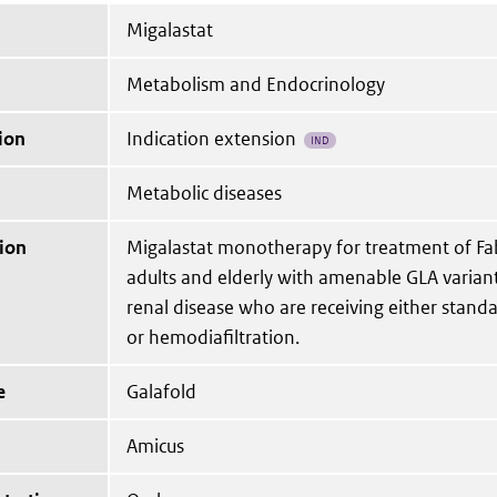
Migalastat
Metabolism and Endocrinology
ion
Indication extension
IND
Metabolic diseases
ion
Migalastat monotherapy for treatment of Fab
adults and elderly with amenable GLA varian
renal disease who are receiving either stand
or hemodiafiltration.
e
Galafold
Amicus