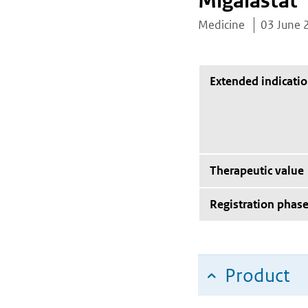
Migalastat
Medicine
03 June 
Extended indicati
Therapeutic value
Registration phas
Product