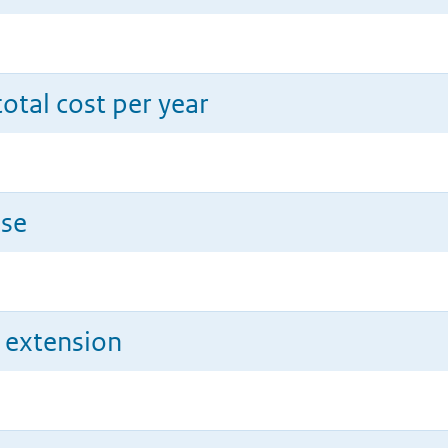
total cost per year
use
n extension