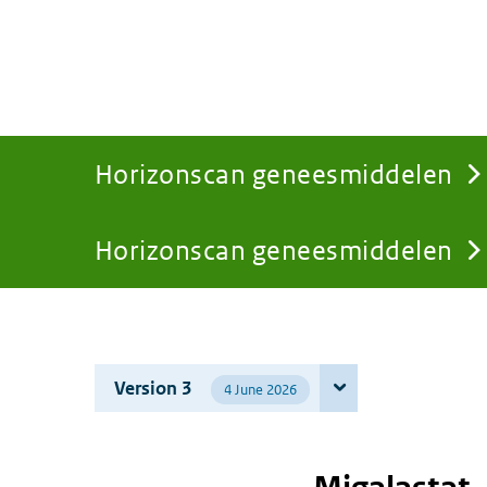
Horizonscan geneesmiddelen
Horizonscan geneesmiddelen
You
are
Version 3
4 June 2026
here: