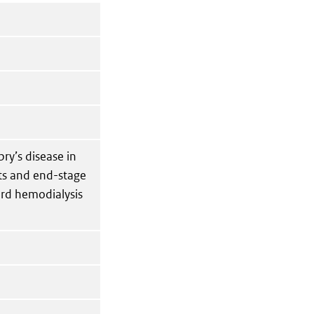
ry’s disease in
ts and end-stage
ard hemodialysis