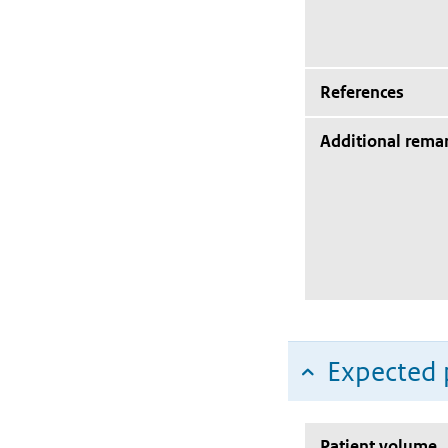
References
Additional rema
Expected 
Patient volume