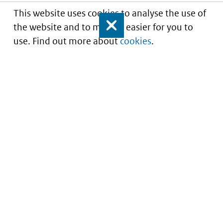
This website uses cookies to analyse the use of
the website and to make it easier for you to
Close
use. Find out more about
cookies
.
Understanding of expected market entry
of
innovative medicines
Service
About this site
Contact
Copyright
Processen
Privacy