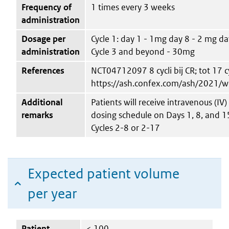
Frequency of
1 times every 3 weeks
administration
Dosage per
Cycle 1: day 1 - 1mg day 8 - 2 mg d
administration
Cycle 3 and beyond - 30mg
References
NCT04712097 8 cycli bij CR; tot 17 c
https://ash.confex.com/ash/2021
Additional
Patients will receive intravenous (
remarks
dosing schedule on Days 1, 8, and 15
Cycles 2-8 or 2-17
Expected patient volume
per year
Patient
< 100