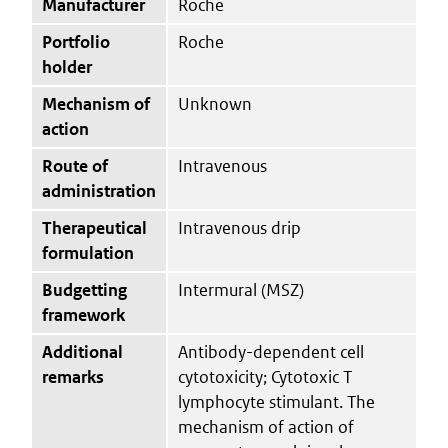
Manufacturer
Roche
Portfolio
Roche
holder
Mechanism of
Unknown
action
Route of
Intravenous
administration
Therapeutical
Intravenous drip
formulation
Budgetting
Intermural (MSZ)
framework
Additional
Antibody-dependent cell
remarks
cytotoxicity; Cytotoxic T
lymphocyte stimulant. The
mechanism of action of