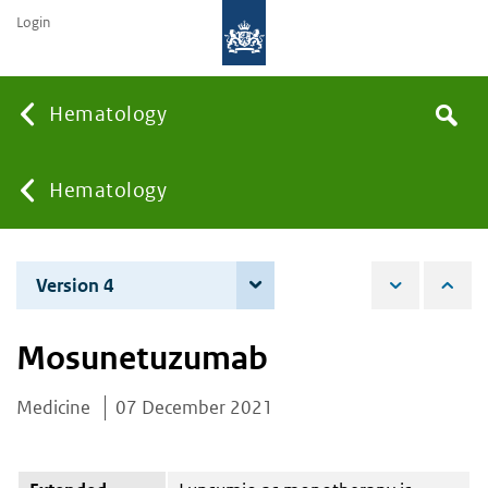
Login
Searc
Hematology
Search
the
site
You
Hematology
are
Version 4
6 June 2023
here:
Mosunetuzumab
Medicine
07 December 2021