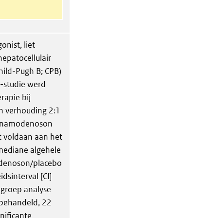
ist, liet
hepatocellulair
hild-Pugh B; CPB)
II-studie werd
apie bij
en verhouding 2:1
) namodenoson
t voldaan aan het
 mediane algehele
odenoson/placebo
dsinterval [CI]
bgroep analyse
behandeld, 22
nificante