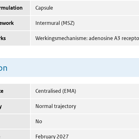
ormulation
Capsule
mework
Intermural (MSZ)
rks
Werkingsmechanisme: adenosine A3 receptor
on
te
Centralised (EMA)
y
Normal trajectory
No
e
February 2027