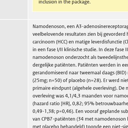
inclusion in the package.
Namodenoson, een A3-adenosinereceptoragon
veelbelovende resultaten zien bij gevorderd 
carcinoom (HCC) en matige leverdisfunctie (C
in een fase I/II klinische studie. In deze fase 
namodenoson onderzocht als tweedelijnsther
dergelijke patiënten. Patiënten werden in e
gerandomiseerd naar tweemaal daags (BID
(25mg; n=50) of placebo (n=28). Er werd nie
primaire eindpunt (algehele overleving). De
overleving was 4,1/4,3 maanden voor nam
(hazard ratio [HR], 0,82; 95% betrouwbaarhei
0,49-1,38; p=0,46). Een vooraf geplande su
van CPB7-patiënten (34 met namodenoson 
met placebo behandeld) toonde een niet-sig