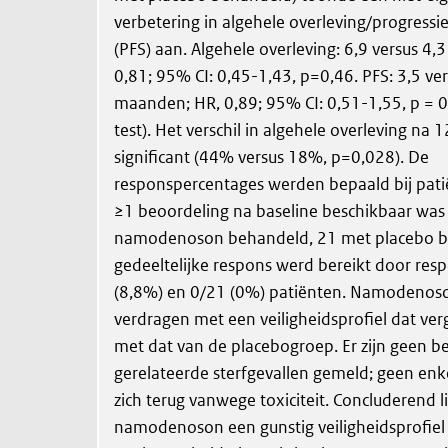
verbetering in algehele overleving/progressie
(PFS) aan. Algehele overleving: 6,9 versus 4
0,81; 95% CI: 0,45-1,43, p=0,46. PFS: 3,5 ver
maanden; HR, 0,89; 95% CI: 0,51-1,55, p = 0
test). Het verschil in algehele overleving n
significant (44% versus 18%, p=0,028). De
responspercentages werden bepaald bij pati
≥1 beoordeling na baseline beschikbaar was
namodenoson behandeld, 21 met placebo b
gedeeltelijke respons werd bereikt door resp
(8,8%) en 0/21 (0%) patiënten. Namodenos
verdragen met een veiligheidsprofiel dat ver
met dat van de placebogroep. Er zijn geen b
gerelateerde sterfgevallen gemeld; geen enke
zich terug vanwege toxiciteit. Concluderend l
namodenoson een gunstig veiligheidsprofiel