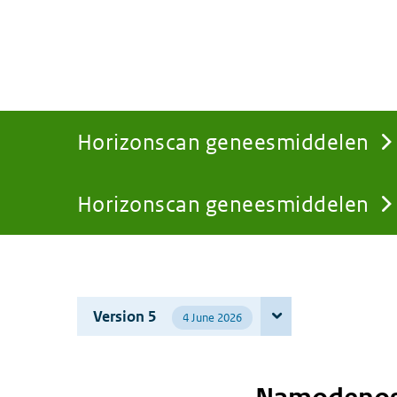
Horizonscan geneesmiddelen
Horizonscan geneesmiddelen
You
are
Version 5
4 June 2026
here: