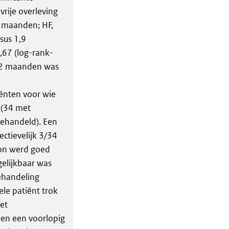
vrije overleving
,3 maanden; HF,
sus 1,9
,67 (log-rank-
a 12 maanden was
ënten voor wie
 (34 met
ehandeld). Een
ectievelijk 3/34
on werd goed
gelijkbaar was
ehandeling
le patiënt trok
iet
 en een voorlopig