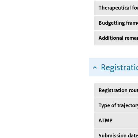
Therapeutical f
Budgetting fra
Additional rema
Registrati
Registration rou
Type of trajector
ATMP
Submission dat