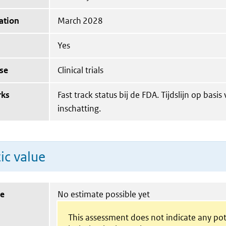
ation
March 2028
Yes
se
Clinical trials
rks
Fast track status bij de FDA. Tijdslijn op basis
inschatting.
ic value
ue
No estimate possible yet
This assessment does not indicate any pot