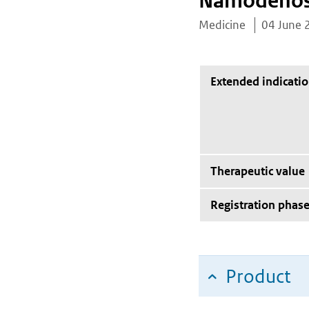
Namodeno
Medicine
04 June 
Extended indicati
Therapeutic value
Registration phas
Product