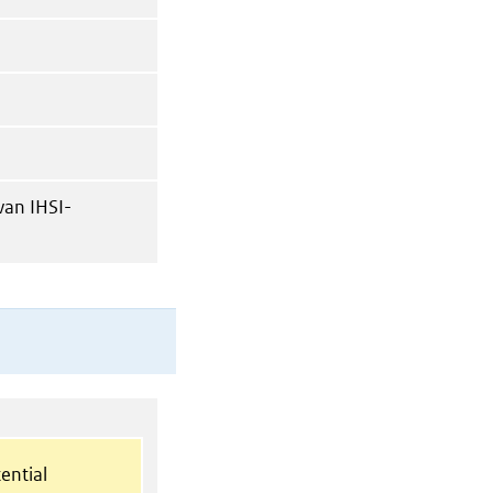
 van IHSI-
ential