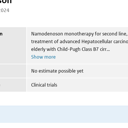
son
2024
on
Namodenoson monotherapy for second line, t
treatment of advanced Hepatocellular carcin
elderly with Child-Pugh Class B7 cirr
No estimate possible yet
e
Clinical trials