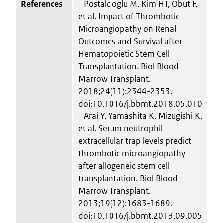
References
- Postalcioglu M, Kim HT, Obut F,
et al. Impact of Thrombotic
Microangiopathy on Renal
Outcomes and Survival after
Hematopoietic Stem Cell
Transplantation. Biol Blood
Marrow Transplant.
2018;24(11):2344-2353.
doi:10.1016/j.bbmt.2018.05.010
- Arai Y, Yamashita K, Mizugishi K,
et al. Serum neutrophil
extracellular trap levels predict
thrombotic microangiopathy
after allogeneic stem cell
transplantation. Biol Blood
Marrow Transplant.
2013;19(12):1683-1689.
doi:10.1016/j.bbmt.2013.09.005