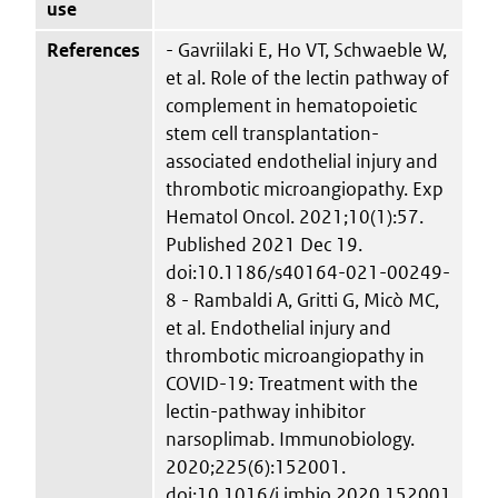
use
References
- Gavriilaki E, Ho VT, Schwaeble W,
et al. Role of the lectin pathway of
complement in hematopoietic
stem cell transplantation-
associated endothelial injury and
thrombotic microangiopathy. Exp
Hematol Oncol. 2021;10(1):57.
Published 2021 Dec 19.
doi:10.1186/s40164-021-00249-
8 - Rambaldi A, Gritti G, Micò MC,
et al. Endothelial injury and
thrombotic microangiopathy in
COVID-19: Treatment with the
lectin-pathway inhibitor
narsoplimab. Immunobiology.
2020;225(6):152001.
doi:10.1016/j.imbio.2020.152001