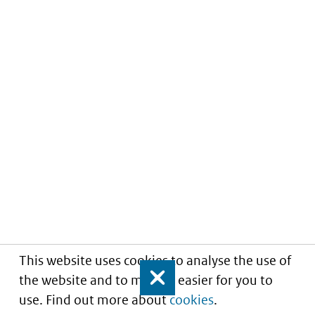
This website uses cookies to analyse the use of
the website and to make it easier for you to
Close
use. Find out more about
cookies
.