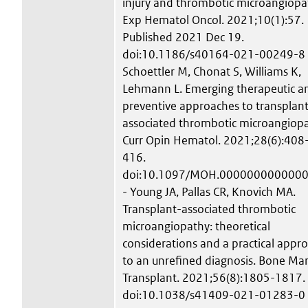
injury and thrombotic microangiopa
Exp Hematol Oncol. 2021;10(1):57.
Published 2021 Dec 19.
doi:10.1186/s40164-021-00249-8 
Schoettler M, Chonat S, Williams K,
Lehmann L. Emerging therapeutic a
preventive approaches to transplan
associated thrombotic microangiopa
Curr Opin Hematol. 2021;28(6):408
416.
doi:10.1097/MOH.000000000000
- Young JA, Pallas CR, Knovich MA.
Transplant-associated thrombotic
microangiopathy: theoretical
considerations and a practical appr
to an unrefined diagnosis. Bone Ma
Transplant. 2021;56(8):1805-1817.
doi:10.1038/s41409-021-01283-0 