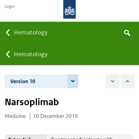
Login
Searc
Hematology
Search
the
site
You
Hematology
are
Version 10
4 June 2026
here:
Narsoplimab
Medicine
10 December 2019