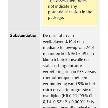
This assessment does
not indicate any
potential inclusion in the
package.
Substantiation
De resultaten zijn
veelbelovend. Met een
mediane follow-up van 24,3
maanden liet NIVO + IPI een
klinisch betekenisvolle en
statistisch significante
verbetering zien in PFS versus
chemotherapie, met een
vermindering van 79% in het
risico op ziekteprogressie of
overlijden (HR 0,21 [95% CI
0,14–0,32]; P < 0,0001) Er is
nog geen overall survival data.