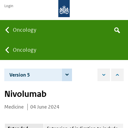
Login
Searc
Oncology
Search
the
site
You
Oncology
are
Version 5
4 June 2026
here:
Nivolumab
Medicine
04 June 2024