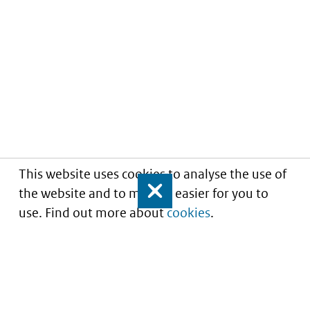
This website uses cookies to analyse the use of
the website and to make it easier for you to
Close
use. Find out more about
cookies
.