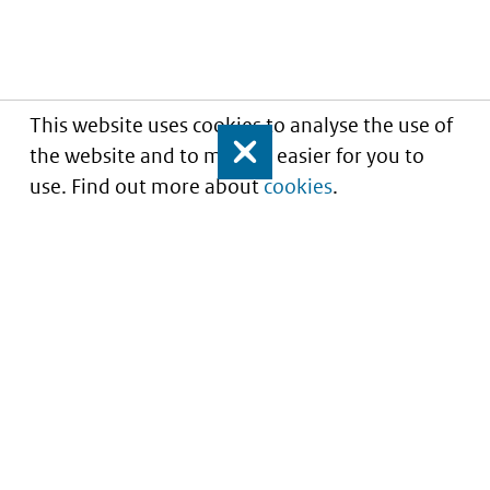
This website uses cookies to analyse the use of
the website and to make it easier for you to
Close
use. Find out more about
cookies
.
Understanding of expected market entry
of
innovative medicines