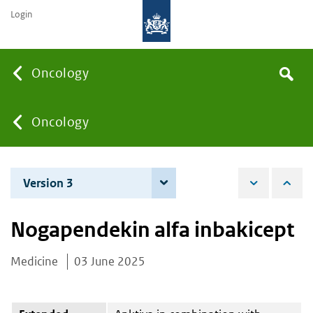
Login
Searc
Oncology
Search
the
site
You
Oncology
are
Version 3
4 June 2026
here:
Nogapendekin alfa inbakicept
Medicine
03 June 2025