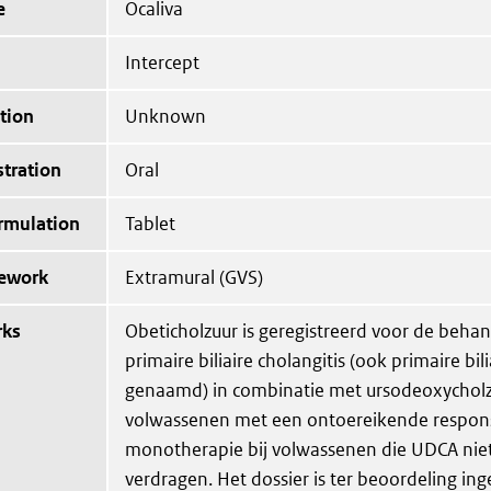
e
Ocaliva
Intercept
tion
Unknown
tration
Oral
ormulation
Tablet
mework
Extramural (GVS)
rks
Obeticholzuur is geregistreerd voor de beha
primaire biliaire cholangitis (ook primaire bili
genaamd) in combinatie met ursodeoxycholz
volwassenen met een ontoereikende respons
monotherapie bij volwassenen die UDCA nie
verdragen. Het dossier is ter beoordeling ing