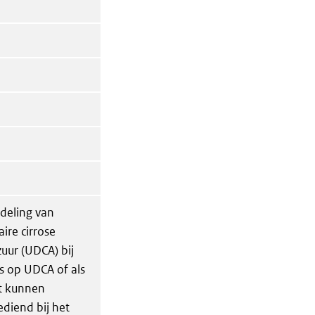
ndeling van
aire cirrose
uur (UDCA) bij
 op UDCA of als
t kunnen
ediend bij het