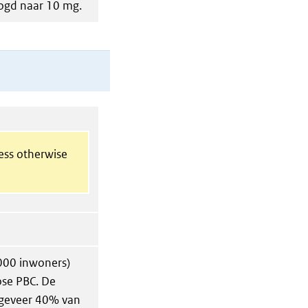
ogd naar 10 mg.
less otherwise
 000 inwoners)
ose PBC. De
ongeveer 40% van