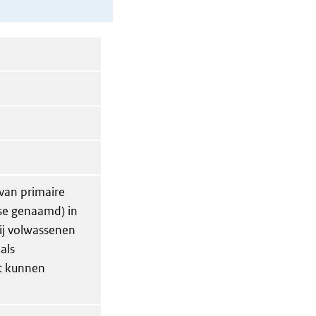
van primaire
rose genaamd) in
ij volwassenen
als
t kunnen