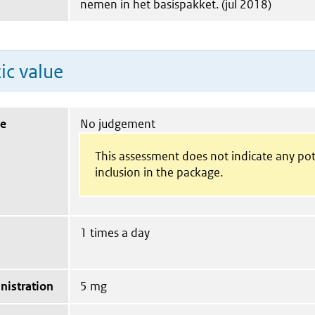
nemen in het basispakket. (jul 2018)
ic value
ue
No judgement
This assessment does not indicate any pot
inclusion in the package.
1 times a day
nistration
5 mg