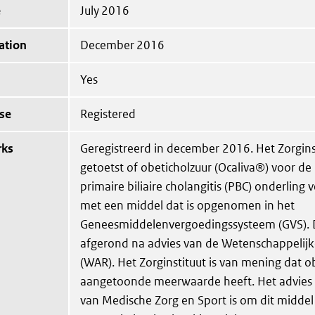
e
July 2016
ation
December 2016
Yes
se
Registered
rks
Geregistreerd in december 2016. Het Zorgins
getoetst of obeticholzuur (Ocaliva®) voor d
primaire biliaire cholangitis (PBC) onderling 
met een middel dat is opgenomen in het
Geneesmiddelenvergoedingssysteem (GVS). D
afgerond na advies van de Wetenschappelijk
(WAR). Het Zorginstituut is van mening dat o
aangetoonde meerwaarde heeft. Het advies 
van Medische Zorg en Sport is om dit middel 