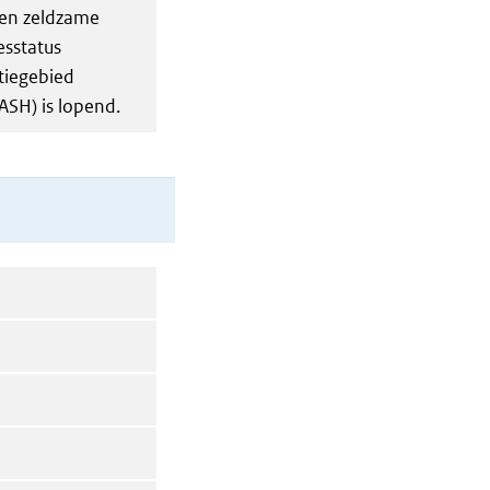
 een zeldzame
esstatus
tiegebied
ASH) is lopend.