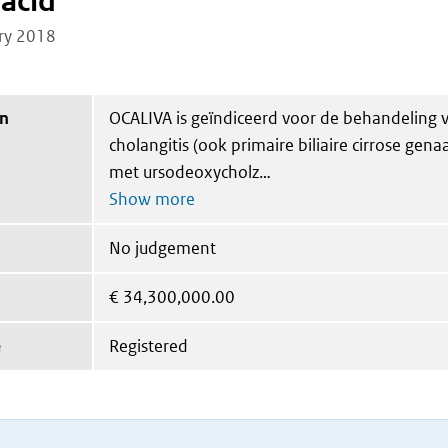
 acid
ry 2018
on
OCALIVA is geïndiceerd voor de behandeling va
cholangitis (ook primaire biliaire cirrose gen
met ursodeoxycholz
No judgement
€
34,300,000.00
e
Registered