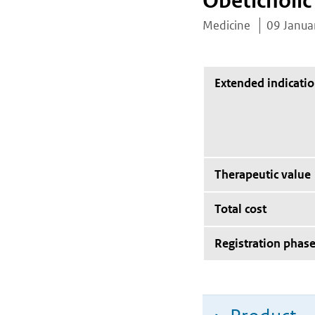
Obeticholic
Medicine
09 Janua
Extended indicati
Therapeutic value
Total cost
Registration phas