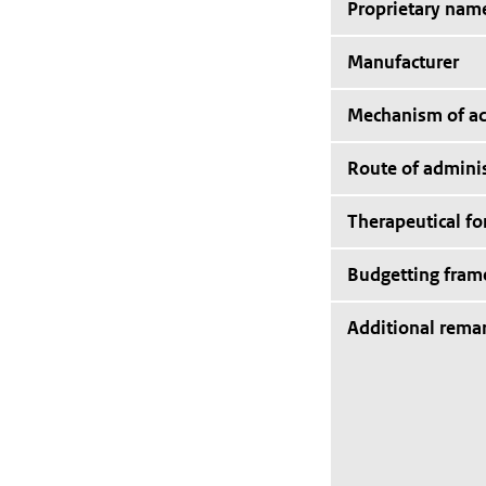
Proprietary nam
Manufacturer
Mechanism of ac
Route of adminis
Therapeutical f
Budgetting fra
Additional rema