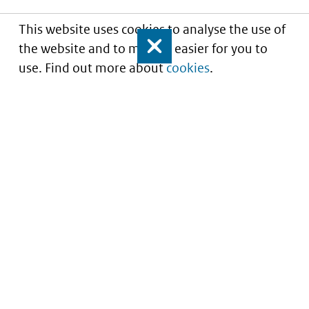
This website uses cookies to analyse the use of
the website and to make it easier for you to
Close
use. Find out more about
cookies
.
Understanding of expected market entry
of
innovative medicines
Service
About this site
Contact
Copyright