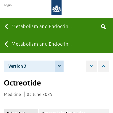
Login
Searc
Metabolism and Endocrinology
Search
the
site
You
Metabolism and Endocrinology
are
Version 3
4 June 2026
here:
Octreotide
Medicine
03 June 2025