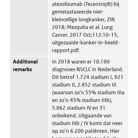
atezolizumab (Tecentriq®) bij
gemetastaseerde niet-
kleincellige longkanker, ZIN
2018; Mezquita et al. Lung
Cancer. 2017 Oct;112:10-15,
uitgezaaide-kanker-in-beeld-
rapport.pdf.
Additional
In 2018 waren er 10.190
remarks
diagnoses NSCLC in Nederland.
Dit betrof 1.724 stadium I, 921
stadium II, 2.452 stadium III
(waarvan zo'n 55% stadium IIIa
en zo'n 45% stadium IIIb),
5.062 stadium IV en 31
onbekend. Uitgaande van
stadium IIIb / IV komt dat neer
op zo'n 6.200 patiënten. Hier