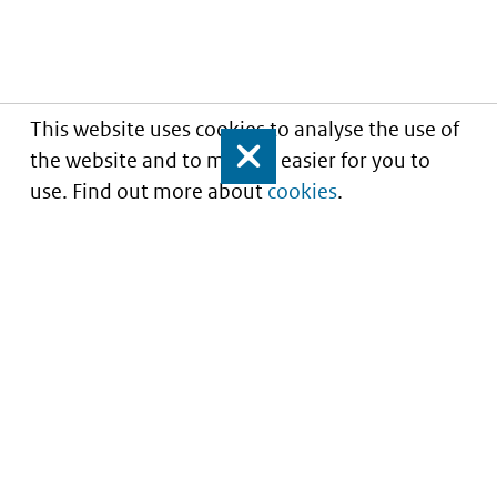
This website uses cookies to analyse the use of
the website and to make it easier for you to
Close
use. Find out more about
cookies
.
Understanding of expected market entry
of
innovative medicines