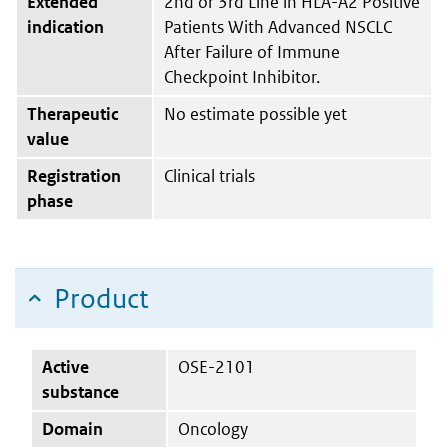
Extended
2nd or 3rd Line in HLA-A2 Positive
indication
Patients With Advanced NSCLC
After Failure of Immune
Checkpoint Inhibitor.
Therapeutic
No estimate possible yet
value
Registration
Clinical trials
phase
Product
Active
OSE-2101
substance
Domain
Oncology