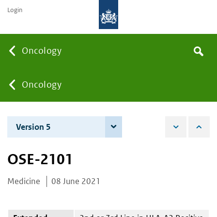
Login
Searc
Oncology
Search
the
site
You
Oncology
are
Version 5
6 June 2023
here:
OSE-2101
Medicine
08 June 2021