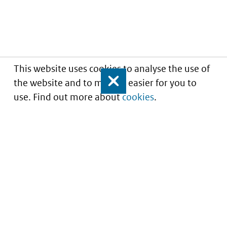
This website uses cookies to analyse the use of
the website and to make it easier for you to
Close
use. Find out more about
cookies
.
Understanding of expected market entry
of
innovative medicines