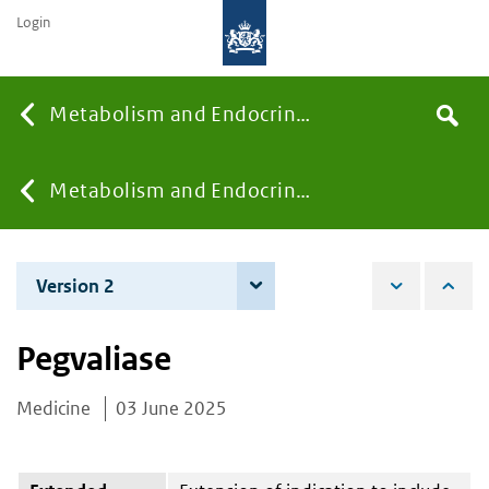
Login
Searc
Metabolism and Endocrinology
Search
the
site
You
Metabolism and Endocrinology
are
Version 2
4 December 2025
here:
Pegvaliase
Medicine
03 June 2025