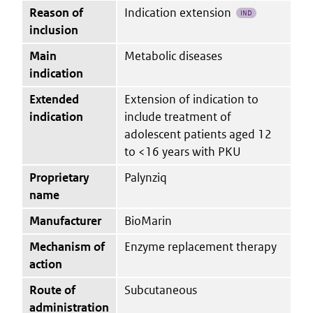
Reason of
Indication extension
IND
inclusion
Main
Metabolic diseases
indication
Extended
Extension of indication to
indication
include treatment of
adolescent patients aged 12
to <16 years with PKU
Proprietary
Palynziq
name
Manufacturer
BioMarin
Mechanism of
Enzyme replacement therapy
action
Route of
Subcutaneous
administration