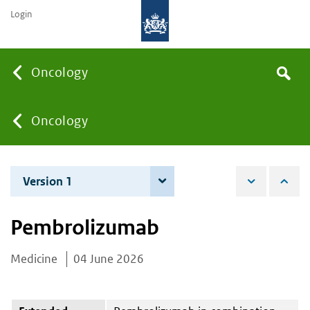
Login
Searc
Oncology
Search
the
site
You
Oncology
are
Version 1
4 June 2026
here:
Pembrolizumab
Medicine
04 June 2026