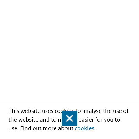
This website uses cookies to analyse the use of
the website and to make it easier for you to
Close
use. Find out more about
cookies
.