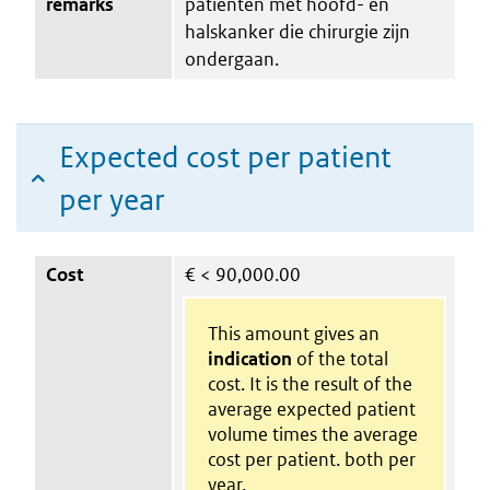
remarks
patiënten met hoofd- en
halskanker die chirurgie zijn
ondergaan.
Expected cost per patient
per year
Cost
€
< 90,000.00
This amount gives an
indication
of the total
cost. It is the result of the
average expected patient
volume times the average
cost per patient. both per
year.