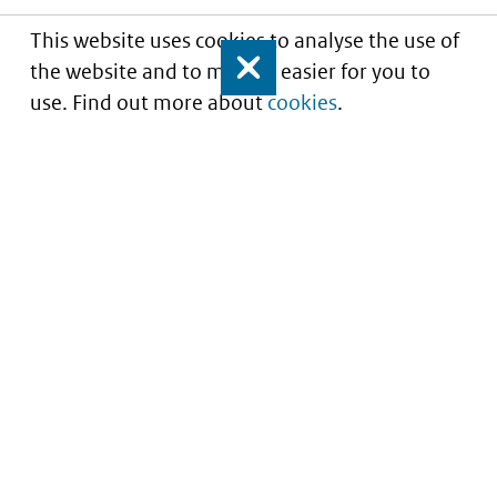
This website uses cookies to analyse the use of
the website and to make it easier for you to
Close
use. Find out more about
cookies
.
Understanding of expected market entry
of
innovative medicines
Service
About this site
Contact
Copyright
Processen
Privacy