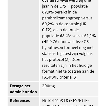
overall survival werd bij drie
jaar in de CPS-1 populatie
69,0% bereikt in de
pembrolizumabgroep versus
60,2% in de controle (HR
0,72), en in de totale
populatie 68,4% versus 61,1%
(HR 0,76), hoewel deze OS-
hypothesen formeel nog niet
statistisch getest zijn volgens
het protocol (2). Deze
resultaten zijn in het huidige
format niet te toetsen aan de
PASKWIL-criteria (3).
Dosage per
200mg
administration
References
NCT03765918 (KEYNOTE-