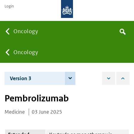
Login
Searc
Oncology
Search
the
site
You
Oncology
are
Version 3
4 June 2026
here:
Pembrolizumab
Medicine
03 June 2025