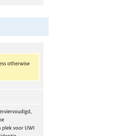
less otherwise
erviervoudigd,
me
n plek voor UWI