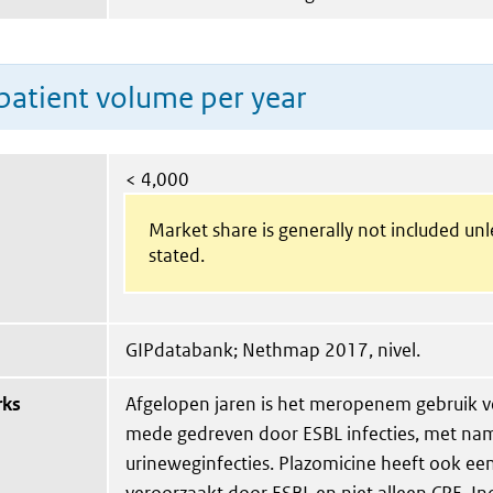
patient volume per year
< 4,000
Market share is generally not included un
stated.
GIPdatabank; Nethmap 2017, nivel.
rks
Afgelopen jaren is het meropenem gebruik v
mede gedreven door ESBL infecties, met na
urineweginfecties. Plazomicine heeft ook ee