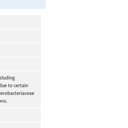
ncluding
due to certain
terobacteriaceae
ons.