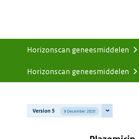
Horizonscan geneesmiddelen
Horizonscan geneesmiddelen
You
are
Version 5
8 December 2020
here: