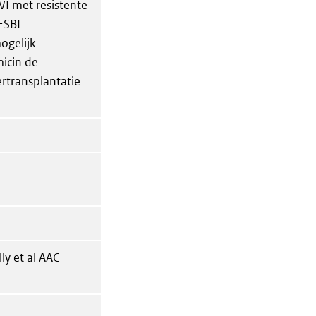
I met resistente
 ESBL
ogelijk
micin de
iertransplantatie
y et al AAC