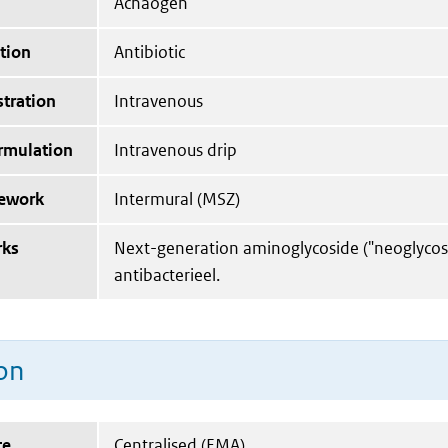
Achaogen
tion
Antibiotic
tration
Intravenous
ormulation
Intravenous drip
mework
Intermural (MSZ)
rks
Next-generation aminoglycoside ("neoglycos
antibacterieel.
on
te
Centralised (EMA)