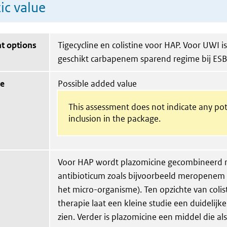
ic value
t options
Tigecycline en colistine voor HAP. Voor UWI i
geschikt carbapenem sparend regime bij ESBL
ue
Possible added value
This assessment does not indicate any pot
inclusion in the package.
Voor HAP wordt plazomicine gecombineerd 
antibioticum zoals bijvoorbeeld meropenem 
het micro-organisme). Ten opzichte van coli
therapie laat een kleine studie een duidelijke
zien. Verder is plazomicine een middel die a