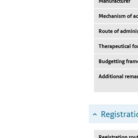
Manufacturer
Mechanism of ac
Route of adminis
Therapeutical f
Budgetting fra
Additional rema
Registrati
Registration rou