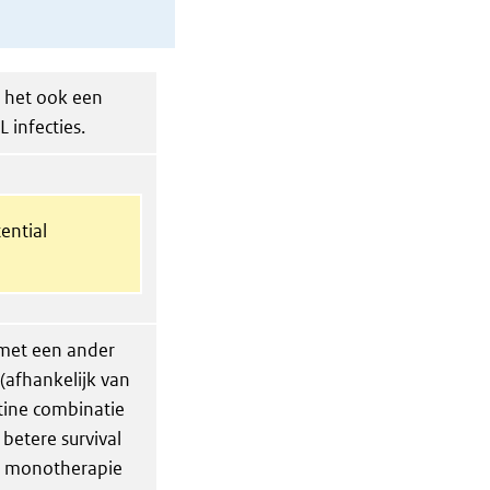
s het ook een
 infecties.
ential
met een ander
(afhankelijk van
stine combinatie
 betere survival
ls monotherapie