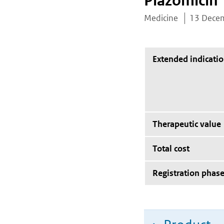
Plazomicin
Medicine
13 Dece
Extended indicati
Therapeutic value
Total cost
Registration phas