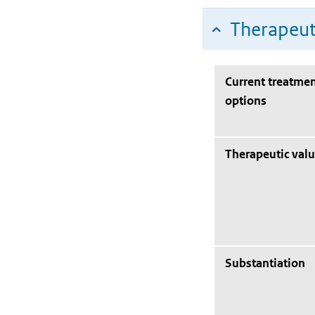
Therapeut
Current treatme
options
Therapeutic val
Substantiation