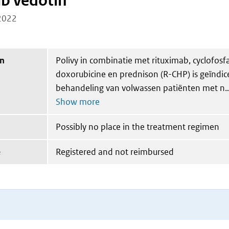
b vedotin
2022
on
Polivy in combinatie met rituximab, cyclofosf
doxorubicine en prednison (R-CHP) is geïndic
behandeling van volwassen patiënten met n
Possibly no place in the treatment regimen
e
Registered and not reimbursed