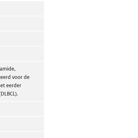
famide,
ceerd voor de
et eerder
(DLBCL).