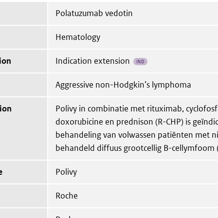
Polatuzumab vedotin
Hematology
ion
Indication extension
IND
Aggressive non-Hodgkin’s lymphoma
ion
Polivy in combinatie met rituximab, cyclofos
doxorubicine en prednison (R-CHP) is geïndi
behandeling van volwassen patiënten met ni
behandeld diffuus grootcellig B-cellymfoom 
e
Polivy
Roche