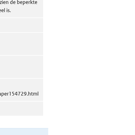
zien de beperkte
l is.
Paper154729.html