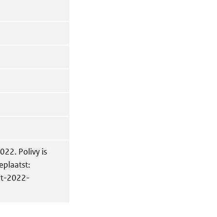
22. Polivy is
eplaatst:
rt-2022-