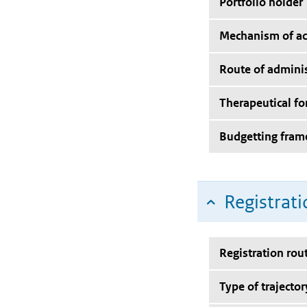
Portfolio holder
Mechanism of ac
Route of adminis
Therapeutical f
Budgetting fra
Registrati
Registration rou
Type of trajector