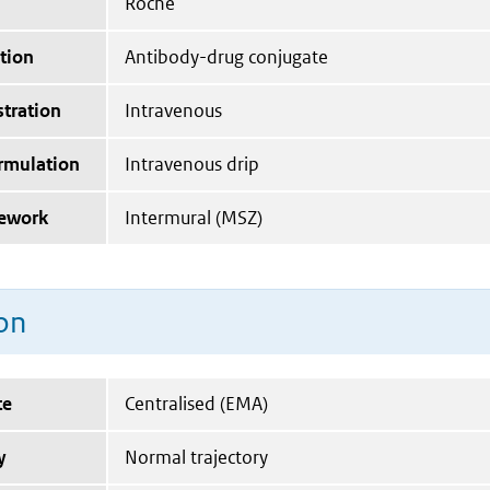
Roche
tion
Antibody-drug conjugate
tration
Intravenous
ormulation
Intravenous drip
mework
Intermural (MSZ)
on
te
Centralised (EMA)
y
Normal trajectory