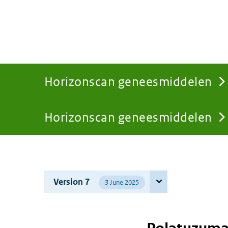
Horizonscan geneesmiddelen
Horizonscan geneesmiddelen
You
are
Version 7
3 June 2025
here: