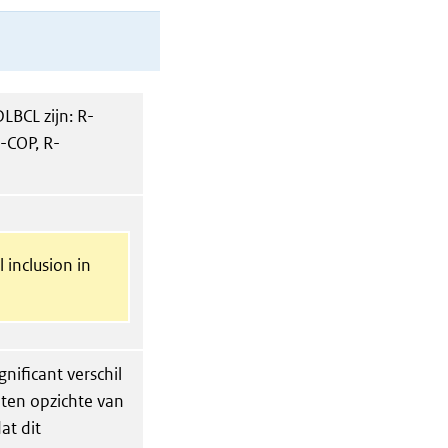
LBCL zijn: R-
-COP, R-
 inclusion in
gnificant verschil
 ten opzichte van
at dit