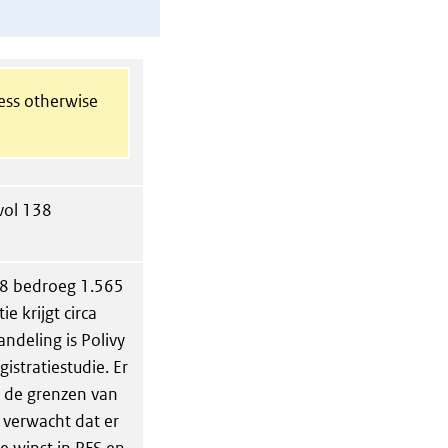
less otherwise
 vol 138
18 bedroeg 1.565
e krijgt circa
deling is Polivy
istratiestudie. Er
 de grenzen van
 verwacht dat er