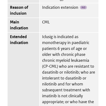
Reason of
Indication extension
IND
inclusion
Main
CML
indication
Extended
Iclusig is indicated as
indication
monotherapy in paediatric
patients 6 years of age or
older with chronic phase
chronic myeloid leukaemia
(CP-CML) who are resistant to
dasatinib or nilotinib; who are
intolerant to dasatinib or
nilotinib and for whom
subsequent treatment with
imatinib is not clinically
appropriate; or who have the