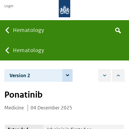
Login
Searc
Hematology
Search
the
site
You
Hematology
are
Version 2
4 June 2026
here:
Ponatinib
Medicine
04 December 2025