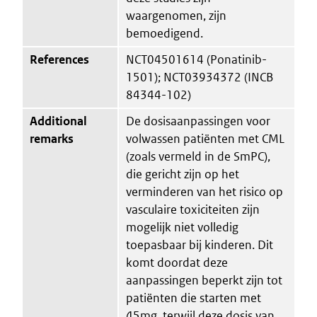
waargenomen, zijn
bemoedigend.
References
NCT04501614 (Ponatinib-
1501); NCT03934372 (INCB
84344-102)
Additional
De dosisaanpassingen voor
remarks
volwassen patiënten met CML
(zoals vermeld in de SmPC),
die gericht zijn op het
verminderen van het risico op
vasculaire toxiciteiten zijn
mogelijk niet volledig
toepasbaar bij kinderen. Dit
komt doordat deze
aanpassingen beperkt zijn tot
patiënten die starten met
45mg, terwijl deze dosis van