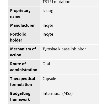
T315I mutation.
Proprietary
Iclusig
name
Manufacturer
Incyte
Portfolio
Incyte
holder
Mechanism of
Tyrosine kinase inhibitor
action
Route of
Oral
administration
Therapeutical
Capsule
formulation
Budgetting
Intermural (MSZ)
framework