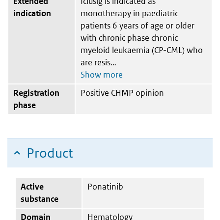
Extended
Iclusig is indicated as
indication
monotherapy in paediatric
patients 6 years of age or older
with chronic phase chronic
myeloid leukaemia (CP-CML) who
are resis
Registration
Positive CHMP opinion
phase
Product
Active
Ponatinib
substance
Domain
Hematology