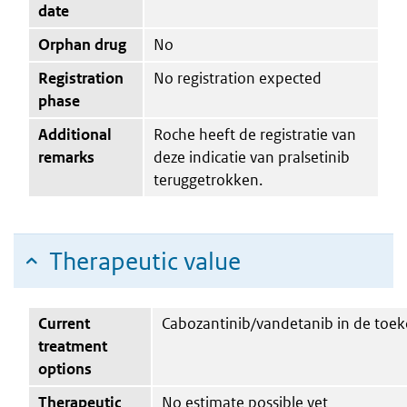
date
Orphan drug
No
Registration
No registration expected
phase
Additional
Roche heeft de registratie van
remarks
deze indicatie van pralsetinib
teruggetrokken.
Therapeutic value
Current
Cabozantinib/vandetanib in de toek
treatment
options
Therapeutic
No estimate possible yet