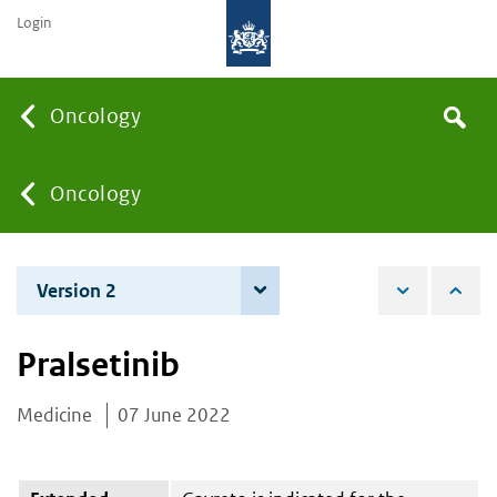
Login
Searc
Oncology
Search
the
site
You
Oncology
are
Version 2
7 December 2022
here:
Pralsetinib
Medicine
07 June 2022