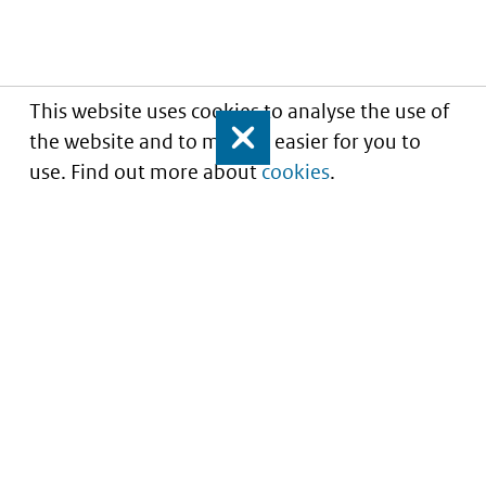
This website uses cookies to analyse the use of
the website and to make it easier for you to
Close
use. Find out more about
cookies
.
Understanding of expected market entry
of
innovative medicines