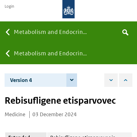
Login
Searc
Metabolism and Endocrinology
Search
the
site
You
Metabolism and Endocrinology
are
Version 4
4 June 2026
here:
Rebisufligene etisparvovec
Medicine
03 December 2024