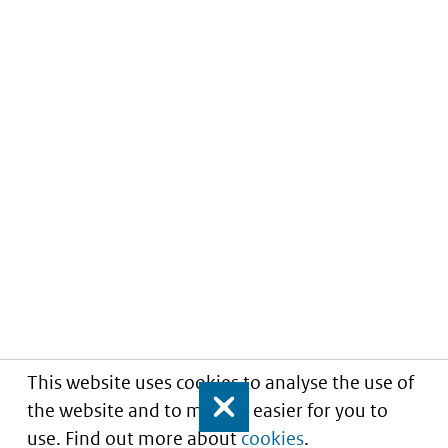
This website uses cookies to analyse the use of
the website and to make it easier for you to
Close
use. Find out more about
cookies
.