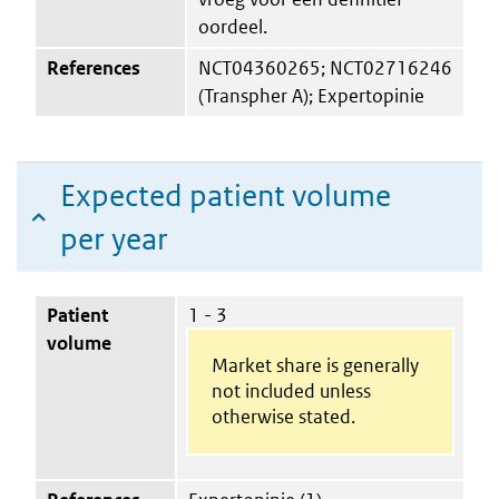
oordeel.
References
NCT04360265; NCT02716246
(Transpher A); Expertopinie
Expected patient volume
per year
Patient
1 - 3
volume
Market share is generally
not included unless
otherwise stated.