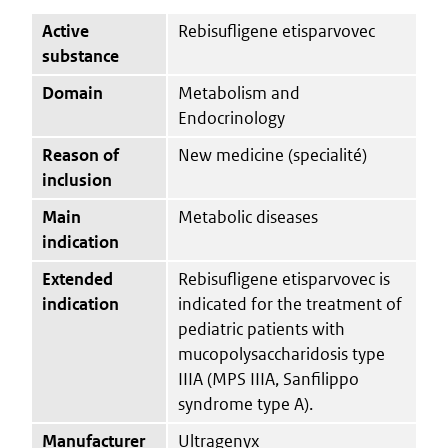
Active
Rebisufligene etisparvovec
substance
Domain
Metabolism and
Endocrinology
Reason of
New medicine (specialité)
inclusion
Main
Metabolic diseases
indication
Extended
Rebisufligene etisparvovec is
indication
indicated for the treatment of
pediatric patients with
mucopolysaccharidosis type
IIIA (MPS IIIA, Sanfilippo
syndrome type A).
Manufacturer
Ultragenyx