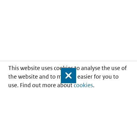
This website uses cookies to analyse the use of
the website and to make it easier for you to
Close
use. Find out more about
cookies
.