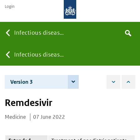
Login
Searc
Infectious diseases
Search
the
site
You
Infectious diseases
are
Version 3
6 June 2023
here:
Remdesivir
Medicine
07 June 2022