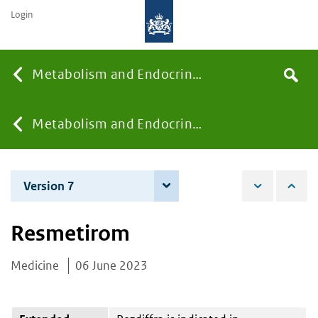
Login
Searc
Metabolism and Endocrinology
Search
the
site
You
Metabolism and Endocrinology
are
Version 7
4 June 2026
here:
Resmetirom
Medicine
06 June 2023