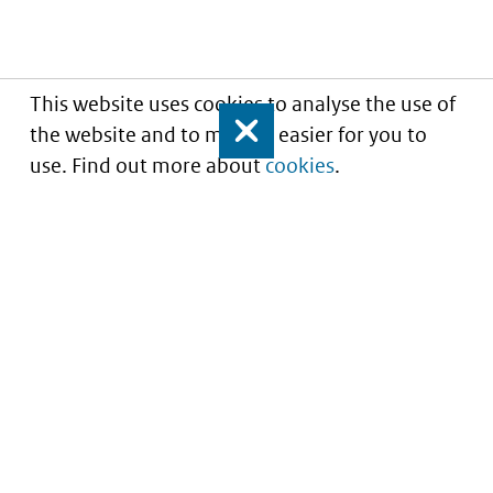
This website uses cookies to analyse the use of
the website and to make it easier for you to
Close
use. Find out more about
cookies
.
Understanding of expected market entry
of
innovative medicines
Service
About this site