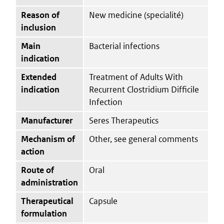
Reason of
New medicine (specialité)
inclusion
Main
Bacterial infections
indication
Extended
Treatment of Adults With
indication
Recurrent Clostridium Difficile
Infection
Manufacturer
Seres Therapeutics
Mechanism of
Other, see general comments
action
Route of
Oral
administration
Therapeutical
Capsule
formulation