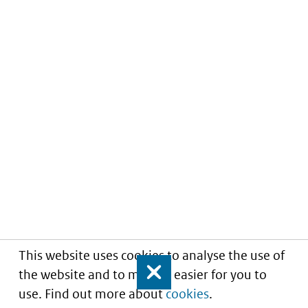
This website uses cookies to analyse the use of
the website and to make it easier for you to
Close
use. Find out more about
cookies
.