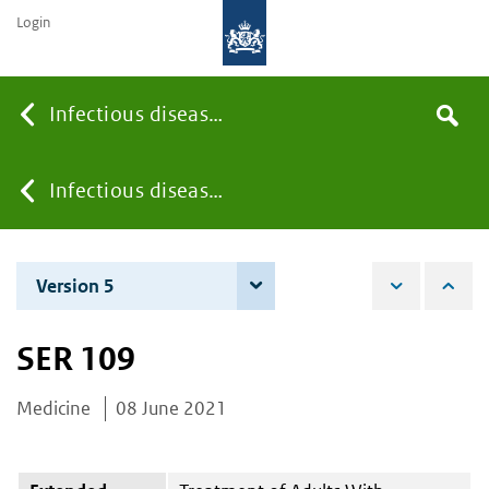
Login
Searc
Infectious diseases
Search
the
site
You
Infectious diseases
are
Version 5
6 June 2023
here:
SER 109
Medicine
08 June 2021