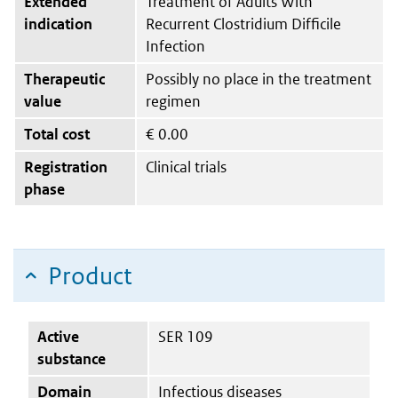
Extended
Treatment of Adults With
indication
Recurrent Clostridium Difficile
Infection
Therapeutic
Possibly no place in the treatment
value
regimen
Total cost
€
0.00
Registration
Clinical trials
phase
Product
Active
SER 109
substance
Domain
Infectious diseases