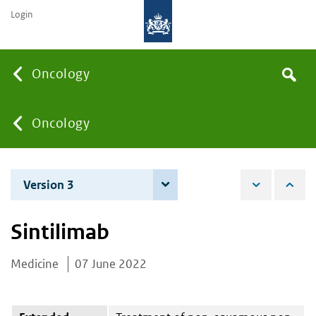
Login
Searc
Oncology
Search
the
site
You
Oncology
are
Version 3
4 June 2026
here:
Sintilimab
Medicine
07 June 2022