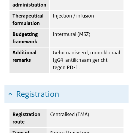
administration
Therapeutical
Injection / infusion
formulation
Budgetting
Intermural (MSZ)
framework
Additional
Gehumaniseerd, monoklonaal
remarks
IgG4-antilichaam gericht
tegen PD-1.
Registration
Registration
Centralised (EMA)
route
Type of
Normal trajectory