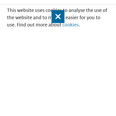
This website uses cookies to analyse the use of
the website and to make it easier for you to
Close
use. Find out more about
cookies
.
Understanding of expected market entry
of
innovative medicines
Service
About this site
Contact
Copyright
Processen
Privacy