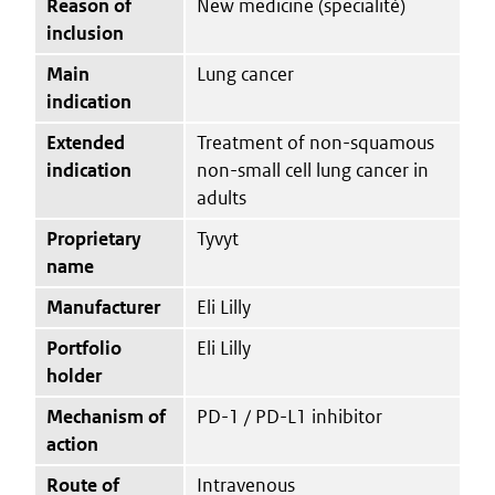
Reason of
New medicine (specialité)
inclusion
Main
Lung cancer
indication
Extended
Treatment of non-squamous
indication
non-small cell lung cancer in
adults
Proprietary
Tyvyt
name
Manufacturer
Eli Lilly
Portfolio
Eli Lilly
holder
Mechanism of
PD-1 / PD-L1 inhibitor
action
Route of
Intravenous