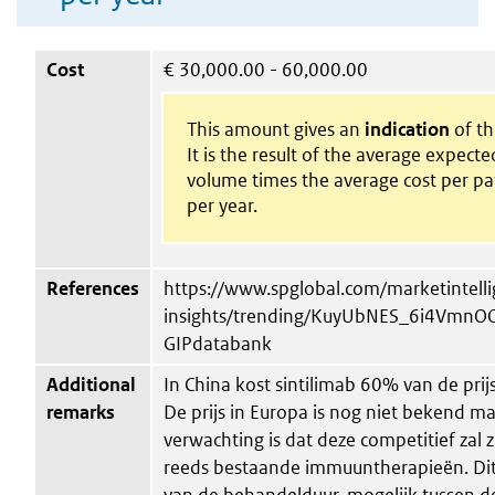
Cost
€
30,000.00 - 60,000.00
This amount gives an
indication
of th
It is the result of the average expecte
volume times the average cost per pa
per year.
References
https://www.spglobal.com/marketintell
insights/trending/KuyUbNES_6i4VmnO
GIPdatabank
Additional
In China kost sintilimab 60% van de prij
remarks
De prijs in Europa is nog niet bekend m
verwachting is dat deze competitief zal 
reeds bestaande immuuntherapieën. Dit 
van de behandelduur, mogelijk tussen 