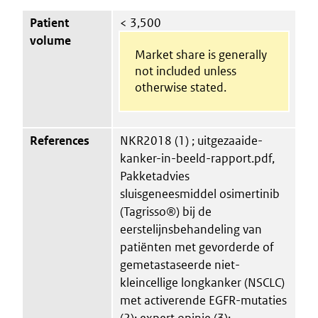
Patient
< 3,500
volume
Market share is generally
not included unless
otherwise stated.
References
NKR2018 (1) ; uitgezaaide-
kanker-in-beeld-rapport.pdf,
Pakketadvies
sluisgeneesmiddel osimertinib
(Tagrisso®) bij de
eerstelijnsbehandeling van
patiënten met gevorderde of
gemetastaseerde niet-
kleincellige longkanker (NSCLC)
met activerende EGFR-mutaties
(2); expert opinie (3);