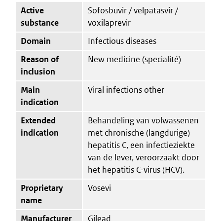
Active
Sofosbuvir / velpatasvir /
substance
voxilaprevir
Domain
Infectious diseases
Reason of
New medicine (specialité)
inclusion
Main
Viral infections other
indication
Extended
Behandeling van volwassenen
indication
met chronische (langdurige)
hepatitis C, een infectieziekte
van de lever, veroorzaakt door
het hepatitis C-virus (HCV).
Proprietary
Vosevi
name
Manufacturer
Gilead