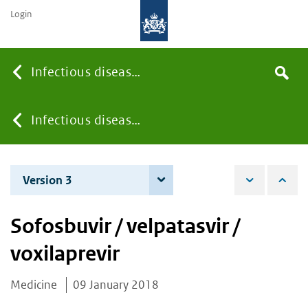
Login
Searc
Infectious diseases
Search
the
site
You
Infectious diseases
are
Version 3
13 December 2018
here:
Sofosbuvir / velpatasvir /
voxilaprevir
Medicine
09 January 2018