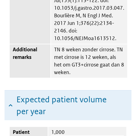
Jul;153(1):113-122. doi:
10.1053/j.gastro.2017.03.047.
Bourlière M, N Engl J Med.
2017 Jun 1;376(22):2134-
2146. doi:
10.1056/NEJMoa1613512.
Additional
TN 8 weken zonder cirrose. TN
remarks
met cirrose is 12 weken, als
het om GT3+cirrose gaat dan 8
weken.
Expected patient volume
per year
Patient
1,000