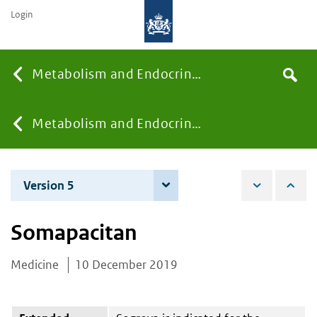
Login
Searc
Metabolism and Endocrinology
Search
the
site
You
Metabolism and Endocrinology
are
Version 5
7 December 2021
here:
Somapacitan
Medicine
10 December 2019