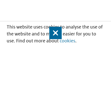
This website uses cookies to analyse the use of
the website and to make it easier for you to
Close
use. Find out more about
cookies
.
Understanding of expected market entry
of
innovative medicines