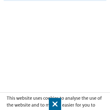
This website uses cookies to analyse the use of
the website and to make it easier for you to
Close