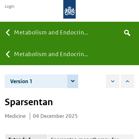
Login
Searc
Metabolism and Endocrinology
Search
the
site
You
Metabolism and Endocrinology
are
Version 1
4 December 2025
here:
Sparsentan
Medicine
04 December 2025