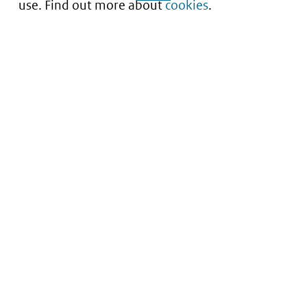
use. Find out more about
cookies
.
Understanding of expected market entry
of
innovative medicines
Service
About this site
Contact
Copyright
Processen
Privacy
Nieuwsbrief
Cookies
Nieuwsbrievenarchief
Toegankelijkheid
Data scans downloaden
Kwetsbaarheid melden