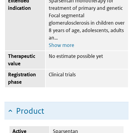
Extended
Sparsentan monotherapy for
indication
treatment of primary and genetic
Focal segmental
glomerulosclerosis in children over
8 years of age, adolescents, adults
an
Therapeutic
No estimate possible yet
value
Registration
Clinical trials
phase
Product
Active
Sparsentan