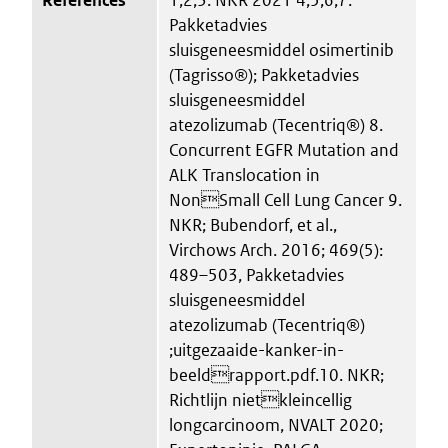
Pakketadvies
sluisgeneesmiddel osimertinib
(Tagrisso®); Pakketadvies
sluisgeneesmiddel
atezolizumab (Tecentriq®) 8.
Concurrent EGFR Mutation and
ALK Translocation in
NonSmall Cell Lung Cancer 9.
NKR; Bubendorf, et al.,
Virchows Arch. 2016; 469(5):
489–503, Pakketadvies
sluisgeneesmiddel
atezolizumab (Tecentriq®)
;uitgezaaide-kanker-in-
beeldrapport.pdf.10. NKR;
Richtlijn nietkleincellig
longcarcinoom, NVALT 2020;