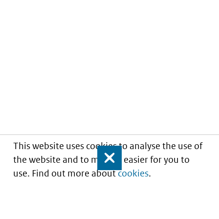
This website uses cookies to analyse the use of
the website and to make it easier for you to
Close
use. Find out more about
cookies
.