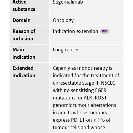
Active
Sugemalimab
substance
Domain
Oncology
Reason of
Indication extension
IND
inclusion
Main
Lung cancer
indication
Extended
Cejemly as monotherapy is
indication
indicated for the treatment of
unresectable stage III NSCLC
with no sensitising EGFR
mutations, or ALK, ROS1
genomic tumour aberrations
in adults whose tumours
express PD-L1 on ≥ 1% of
tumour cells and whose