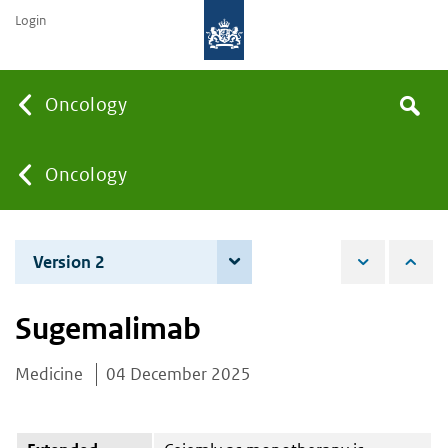
Login
Searc
Oncology
Search
the
site
You
Oncology
are
Version 2
4 June 2026
here:
Sugemalimab
Medicine
04 December 2025