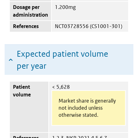
Dosage per
1.200mg
administration
References
NCT03728556 (CS1001-301)
Expected patient volume
per year
Patient
< 5,628
volume
Market share is generally
not included unless
otherwise stated.
References
1,2,3. NKR 2021 4,5,6,7.