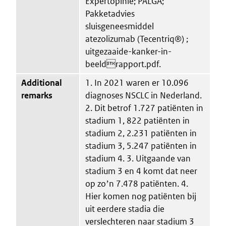
Expertopinie; PALGA;
Pakketadvies
sluisgeneesmiddel
atezolizumab (Tecentriq®) ;
uitgezaaide-kanker-in-
beeldrapport.pdf.
Additional
1. In 2021 waren er 10.096
remarks
diagnoses NSCLC in Nederland.
2. Dit betrof 1.727 patiënten in
stadium 1, 822 patiënten in
stadium 2, 2.231 patiënten in
stadium 3, 5.247 patiënten in
stadium 4. 3. Uitgaande van
stadium 3 en 4 komt dat neer
op zoʼn 7.478 patiënten. 4.
Hier komen nog patiënten bij
uit eerdere stadia die
verslechteren naar stadium 3