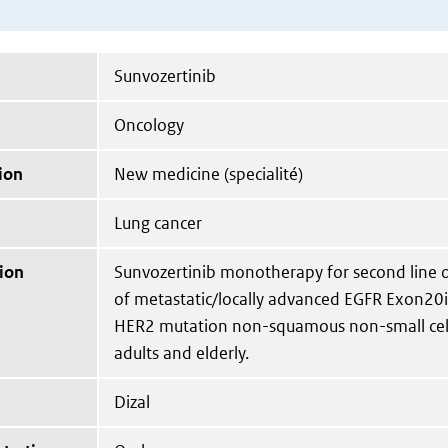
Sunvozertinib
Oncology
ion
New medicine (specialité)
Lung cancer
ion
Sunvozertinib monotherapy for second line o
of metastatic/locally advanced EGFR Exon20i
HER2 mutation non-squamous non-small cell 
adults and elderly.
Dizal