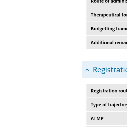
Route of adminis
Therapeutical f
Budgetting fra
Additional rema
Registrati
Registration rou
Type of trajector
ATMP