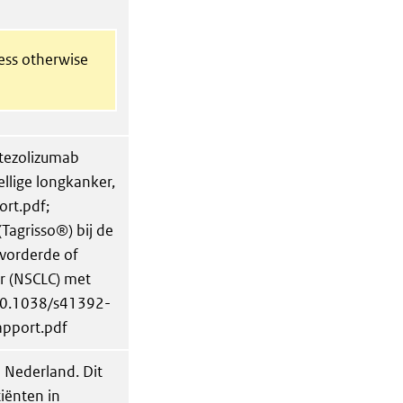
less otherwise
tezolizumab
ellige longkanker,
ort.pdf;
Tagrisso®) bij de
evorderde of
er (NSCLC) met
/10.1038/s41392-
apport.pdf
 Nederland. Dit
iënten in