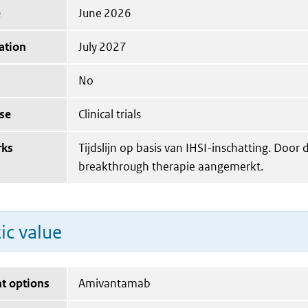
e
June 2026
ation
July 2027
No
se
Clinical trials
rks
Tijdslijn op basis van IHSI-inschatting. Door 
breakthrough therapie aangemerkt.
ic value
t options
Amivantamab