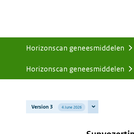
Horizonscan geneesmiddelen
Horizonscan geneesmiddelen
You
are
Version 3
4 June 2026
here: