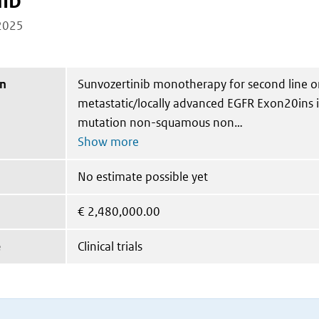
nib
2025
on
Sunvozertinib monotherapy for second line or
metastatic/locally advanced EGFR Exon20ins 
mutation non-squamous non
No estimate possible yet
€
2,480,000.00
e
Clinical trials