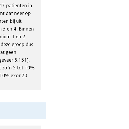
47 patiënten in
mt dat neer op
en bij uit
m 3 en 4. Binnen
adium 1 en 2
t deze groep dus
dat geen
geveer 6.151).
t zoʼn 5 tot 10%
ot 10% exon20