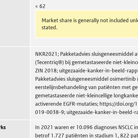
< 62
Market share is generally not included un
stated.
NKR2021; Pakketadvies sluisgeneesmiddel a
(Tecentriq®) bij gemetastaseerde niet-kleinc
ZIN 2018; uitgezaaide-kanker-in-beeld-rapp
Pakketadvies sluisgeneesmiddel osimertinib (
eerstelijnsbehandeling van patiënten met g
gemetastaseerde niet-kleincellige longkank
activerende EGFR-mutaties; https://doi.org
019-0038-9; uitgezaaide-kanker-in-beeld-r
rks
In 2021 waren er 10.096 diagnoses NSCLC in
betrof 1.727 patiënten in stadium 1, 822 pat