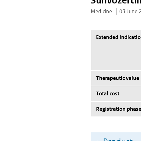
Sunvozerti
Medicine
03 June 
Extended indicati
Therapeutic value
Total cost
Registration phas