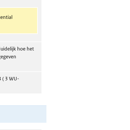
ential
uidelijk hoe het
gegeven
 ( 3 WU-