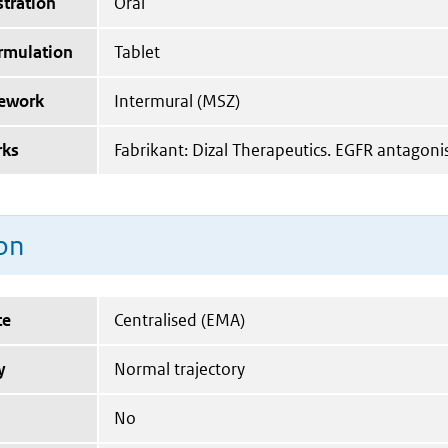
tration
Oral
ormulation
Tablet
mework
Intermural (MSZ)
rks
Fabrikant: Dizal Therapeutics. EGFR antagonis
on
te
Centralised (EMA)
y
Normal trajectory
No