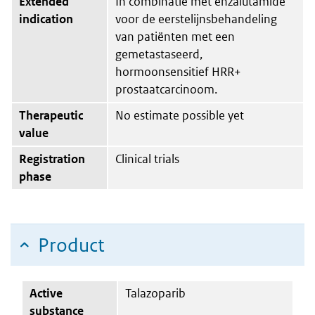
Extended
In combinatie met enzalutamide
indication
voor de eerstelijnsbehandeling
van patiënten met een
gemetastaseerd,
hormoonsensitief HRR+
prostaatcarcinoom.
Therapeutic
No estimate possible yet
value
Registration
Clinical trials
phase
Product
Active
Talazoparib
substance