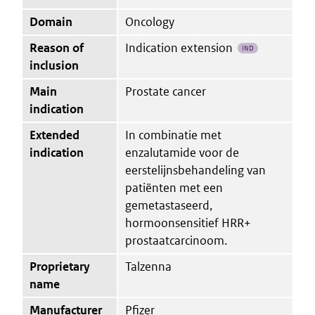
Domain
Oncology
Reason of
Indication extension
IND
inclusion
Main
Prostate cancer
indication
Extended
In combinatie met
indication
enzalutamide voor de
eerstelijnsbehandeling van
patiënten met een
gemetastaseerd,
hormoonsensitief HRR+
prostaatcarcinoom.
Proprietary
Talzenna
name
Manufacturer
Pfizer