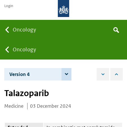
Login
Searc
Oncology
Search
the
site
You
Oncology
are
Version 4
4 June 2026
here:
Talazoparib
Medicine
03 December 2024