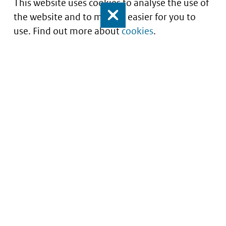
This website uses cookies to analyse the use of
the website and to make it easier for you to
Close
use. Find out more about
cookies
.
Understanding of expected market entry
of
innovative medicines
Service
About this site
Contact
Copyright
Processen
Privacy
Nieuwsbrief
Cookies