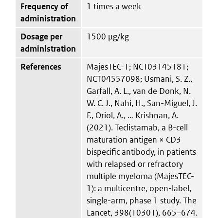
Frequency of
1 times a week
administration
Dosage per
1500 µg/kg
administration
References
MajesTEC-1; NCT03145181;
NCT04557098; Usmani, S. Z.,
Garfall, A. L., van de Donk, N.
W. C. J., Nahi, H., San-Miguel, J.
F., Oriol, A., … Krishnan, A.
(2021). Teclistamab, a B-cell
maturation antigen × CD3
bispecific antibody, in patients
with relapsed or refractory
multiple myeloma (MajesTEC-
1): a multicentre, open-label,
single-arm, phase 1 study. The
Lancet, 398(10301), 665–674.