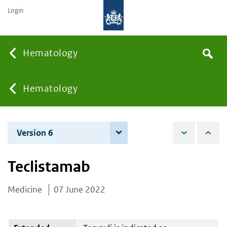
Login
Searc
Hematology
Search
the
site
You
Hematology
are
Version 6
3 December 2024
here:
Teclistamab
Medicine
07 June 2022