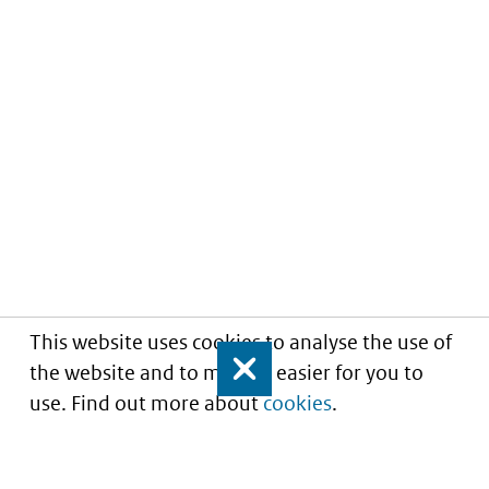
This website uses cookies to analyse the use of
the website and to make it easier for you to
Close
use. Find out more about
cookies
.