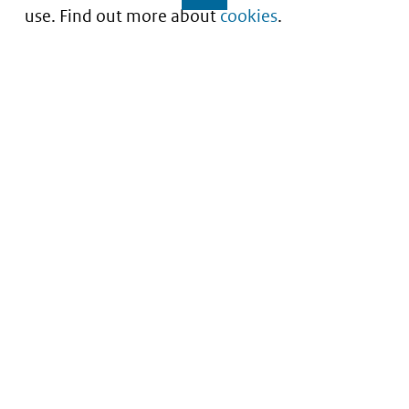
use. Find out more about
cookies
.
Understanding of expected market entry
of
innovative medicines
Service
About this site
Contact
Copyright
Processen
Privacy
Nieuwsbrief
Cookies
Nieuwsbrievenarchief
Toegankelijkheid
Data scans downloaden
Kwetsbaarheid melden