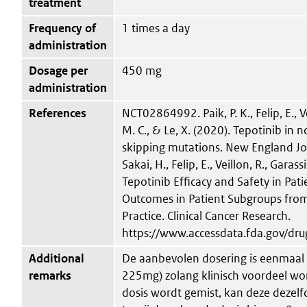
treatment
Frequency of
1 times a day
administration
Dosage per
450 mg
administration
References
NCT02864992. Paik, P. K., Felip, E., Ve
M. C., & Le, X. (2020). Tepotinib in
skipping mutations. New England Jou
Sakai, H., Felip, E., Veillon, R., Garass
Tepotinib Efficacy and Safety in Pa
Outcomes in Patient Subgroups from 
Practice. Clinical Cancer Research.
https://www.accessdata.fda.gov/dr
Additional
De aanbevolen dosering is eenmaal 
remarks
225mg) zolang klinisch voordeel wo
dosis wordt gemist, kan deze dezel