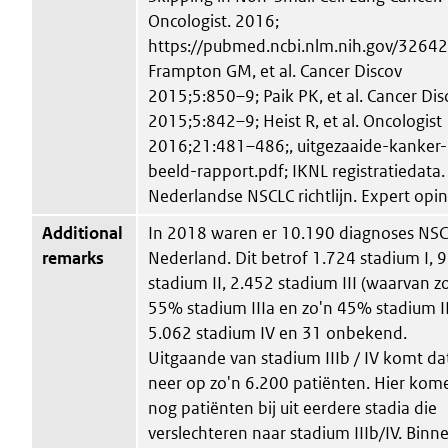
Oncologist. 2016;
https://pubmed.ncbi.nlm.nih.gov/32642
Frampton GM, et al. Cancer Discov
2015;5:850–9; Paik PK, et al. Cancer Dis
2015;5:842–9; Heist R, et al. Oncologist
2016;21:481–486;, uitgezaaide-kanker-
beeld-rapport.pdf; IKNL registratiedata.
Nederlandse NSCLC richtlijn. Expert opin
Additional
In 2018 waren er 10.190 diagnoses NSC
remarks
Nederland. Dit betrof 1.724 stadium I, 
stadium II, 2.452 stadium III (waarvan z
55% stadium IIIa en zo'n 45% stadium II
5.062 stadium IV en 31 onbekend.
Uitgaande van stadium IIIb / IV komt da
neer op zo'n 6.200 patiënten. Hier kom
nog patiënten bij uit eerdere stadia die
verslechteren naar stadium IIIb/IV. Binn