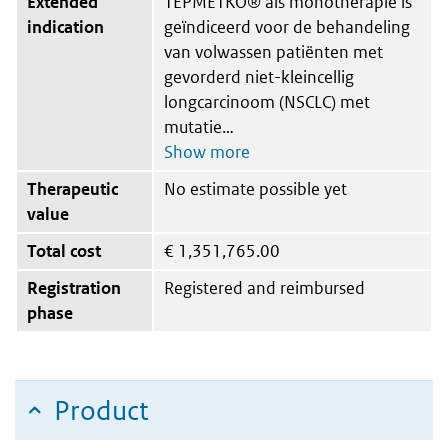
Extended
TEPMETKO® als monotherapie is
indication
geïndiceerd voor de behandeling
van volwassen patiënten met
gevorderd niet-kleincellig
longcarcinoom (NSCLC) met
mutatie
Therapeutic
No estimate possible yet
value
Total cost
€
1,351,765.00
Registration
Registered and reimbursed
phase
Product