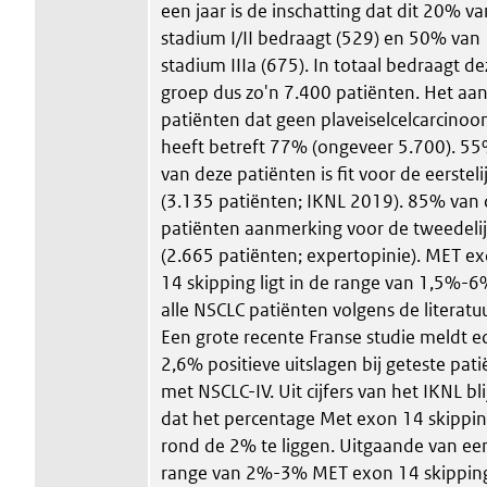
een jaar is de inschatting dat dit 20% va
stadium I/II bedraagt (529) en 50% van
stadium IIIa (675). In totaal bedraagt de
groep dus zo'n 7.400 patiënten. Het aan
patiënten dat geen plaveiselcelcarcino
heeft betreft 77% (ongeveer 5.700). 5
van deze patiënten is fit voor de eersteli
(3.135 patiënten; IKNL 2019). 85% van
patiënten aanmerking voor de tweedeli
(2.665 patiënten; expertopinie). MET e
14 skipping ligt in de range van 1,5%-
alle NSCLC patiënten volgens de literatuu
Een grote recente Franse studie meldt e
2,6% positieve uitslagen bij geteste pat
met NSCLC-IV. Uit cijfers van het IKNL bli
dat het percentage Met exon 14 skippi
rond de 2% te liggen. Uitgaande van ee
range van 2%-3% MET exon 14 skippin