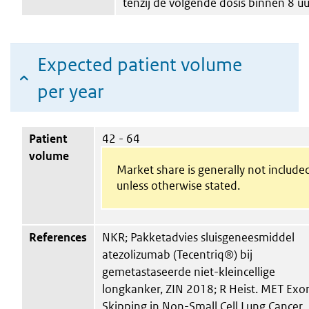
tenzij de volgende dosis binnen 8
Expected patient volume
per year
Patient
42 - 64
volume
Market share is generally not include
unless otherwise stated.
References
NKR; Pakketadvies sluisgeneesmiddel
atezolizumab (Tecentriq®) bij
gemetastaseerde niet-kleincellige
longkanker, ZIN 2018; R Heist. MET Exo
Skipping in Non-Small Cell Lung Cancer.