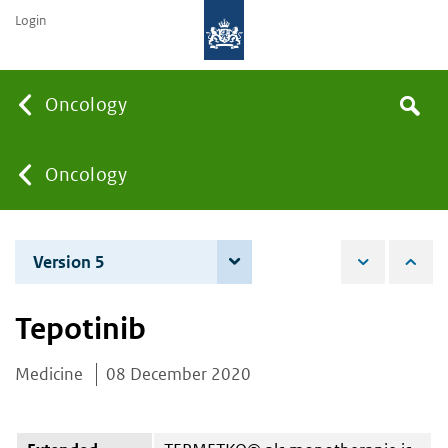
Login
Searc
Oncology
Search
the
site
You
Oncology
are
Version 5
7 December 2022
here:
Tepotinib
Medicine
08 December 2020