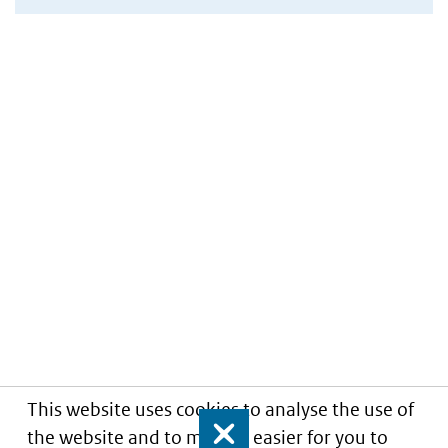
This website uses cookies to analyse the use of
the website and to make it easier for you to
Close