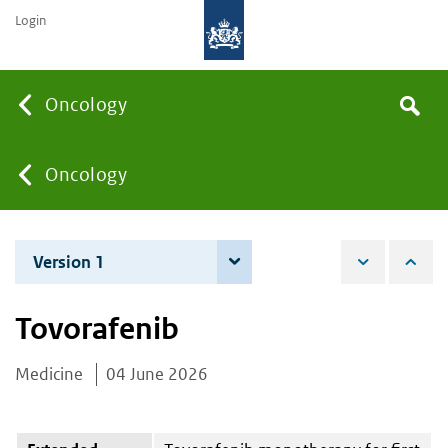
Login
Searc
Oncology
Search
the
site
You
Oncology
are
Version 1
4 June 2026
here:
Tovorafenib
Medicine
04 June 2026