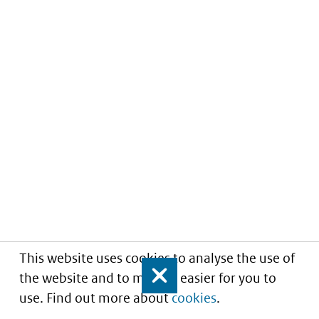
This website uses cookies to analyse the use of
the website and to make it easier for you to
Close
use. Find out more about
cookies
.