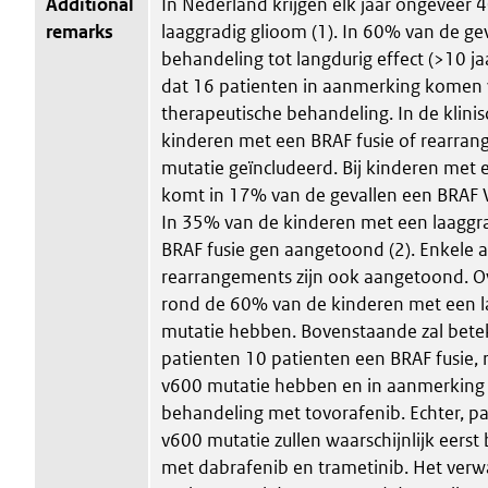
Additional
In Nederland krijgen elk jaar ongeveer 
remarks
laaggradig glioom (1). In 60% van de gev
behandeling tot langdurig effect (>10 jaa
dat 16 patienten in aanmerking komen
therapeutische behandeling. In de klini
kinderen met een BRAF fusie of rearra
mutatie geïncludeerd. Bij kinderen met 
komt in 17% van de gevallen een BRAF V
In 35% van de kinderen met een laaggra
BRAF fusie gen aangetoond (2). Enkele 
rearrangements zijn ook aangetoond. O
rond de 60% van de kinderen met een l
mutatie hebben. Bovenstaande zal bet
patienten 10 patienten een BRAF fusie,
v600 mutatie hebben en in aanmerkin
behandeling met tovorafenib. Echter, p
v600 mutatie zullen waarschijnlijk eer
met dabrafenib en trametinib. Het ver