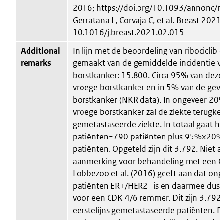
2016; https://doi.org/10.1093/annonc/
Gerratana L, Corvaja C, et al. Breast 202
10.1016/j.breast.2021.02.015
Additional
In lijn met de beoordeling van ribociclib 
remarks
gemaakt van de gemiddelde incidentie v
borstkanker: 15.800. Circa 95% van deze
vroege borstkanker en in 5% van de ge
borstkanker (NKR data). In ongeveer 2
vroege borstkanker zal de ziekte terugke
gemetastaseerde ziekte. In totaal gaat
patiënten=790 patiënten plus 95%x20
patiënten. Opgeteld zijn dit 3.792. Niet
aanmerking voor behandeling met een 
Lobbezoo et al. (2016) geeft aan dat o
patiënten ER+/HER2- is en daarmee du
voor een CDK 4/6 remmer. Dit zijn 3.
eerstelijns gemetastaseerde patiënten. 