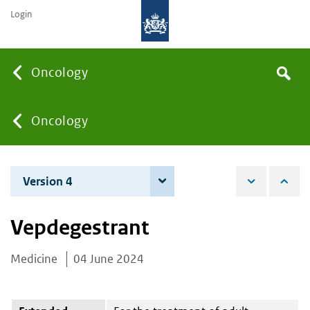
Login
Searc
Oncology
Search
the
site
You
Oncology
are
Version 4
4 June 2026
here:
Vepdegestrant
Medicine
04 June 2024