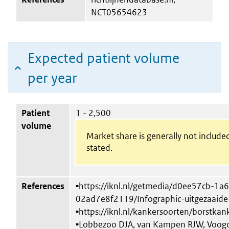
NCT05654623
Expected patient volume
per year
Patient
1 - 2,500
volume
Market share is generally not include
stated.
References
▪https://iknl.nl/getmedia/d0ee57cb-1
02ad7e8f2119/Infographic-uitgezaaide
▪https://iknl.nl/kankersoorten/borstkank
▪Lobbezoo DJA, van Kampen RJW, Voogd 