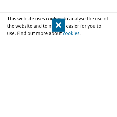
This website uses cookies to analyse the use of
the website and to make it easier for you to
Close
use. Find out more about
cookies
.
Understanding of expected market entry
of
innovative medicines
Service
About this site