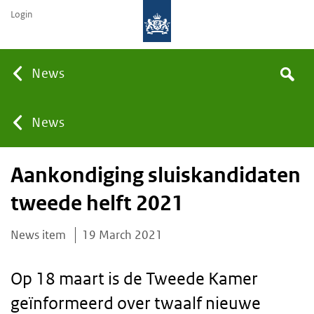
Login
Searc
News
Search
the
site
You
News
Aankondiging sluiskandidaten
are
tweede helft 2021
here:
News item
19 March 2021
Op 18 maart is de Tweede Kamer
geïnformeerd over twaalf nieuwe