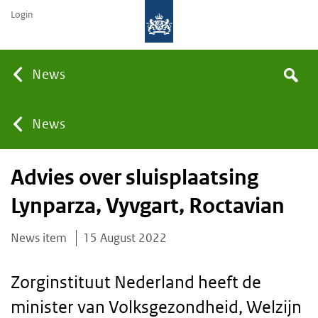
Login
Searc
News
Search
the
site
You
News
Advies over sluisplaatsing
are
Lynparza, Vyvgart, Roctavian
here:
News item
15 August 2022
Zorginstituut Nederland heeft de
minister van Volksgezondheid, Welzijn