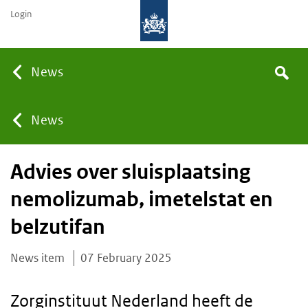
Login
Searc
News
Search
the
site
You
News
Advies over sluisplaatsing
are
nemolizumab, imetelstat en
here:
belzutifan
News item
07 February 2025
Zorginstituut Nederland heeft de