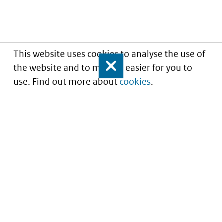
This website uses cookies to analyse the use of
the website and to make it easier for you to
Close
use. Find out more about
cookies
.
Understanding of expected market entry
of
innovative medicines