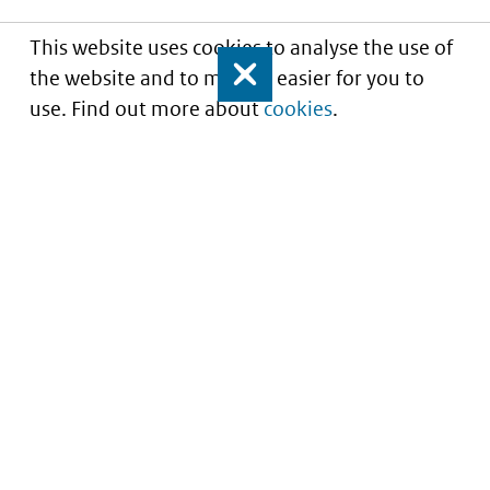
This website uses cookies to analyse the use of
the website and to make it easier for you to
Close
use. Find out more about
cookies
.
Understanding of expected market entry
of
innovative medicines
Service
About this site
Contact
Copyright