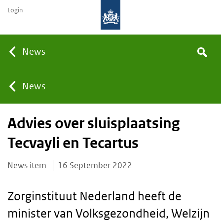
Login
Searc
News
Search
the
site
You
News
Advies over sluisplaatsing
are
Tecvayli en Tecartus
here:
News item
16 September 2022
Zorginstituut Nederland heeft de
minister van Volksgezondheid, Welzijn