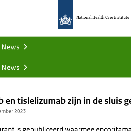
National Health Care Institute
News
News
en tislelizumab zijn in de sluis g
ember 2023
urant is gepubliceerd waarmee epcoritam