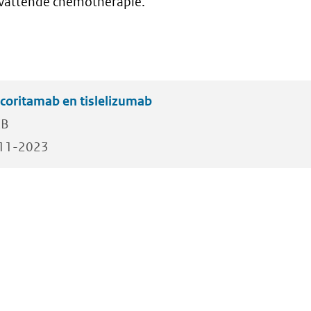
evattende chemotherapie.
pcoritamab en tislelizumab
KB
11-2023