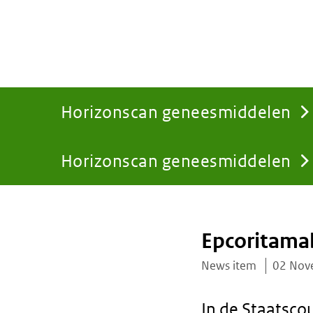
Horizonscan geneesmiddelen
Horizonscan geneesmiddelen
You
are
Epcoritamab 
here:
News item
02 Nov
In de Staatsco