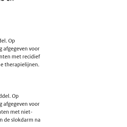
el. Op
g afgegeven voor
nten met recidief
e therapielijnen.
ddel. Op
g afgegeven voor
nten met niet-
an de slokdarm na