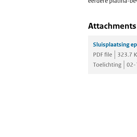
eerdere platina-b
Attachments
Sluisplaatsing e
PDF file
323.7 
Toelichting
02-