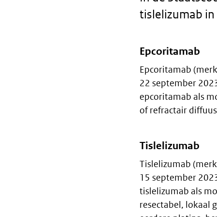
tislelizumab in 
Epcoritamab
Body
Epcoritamab (merk
text
22 september 2023
epcoritamab als mo
of refractair diffu
Tislelizumab
Tislelizumab (merk
15 september 2023
tislelizumab als m
resectabel, lokaal