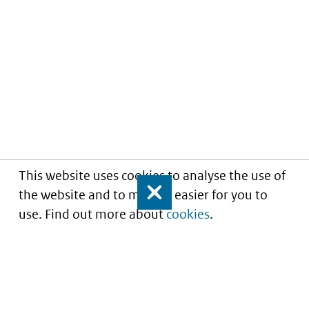
This website uses cookies to analyse the use of
the website and to make it easier for you to
Close
use. Find out more about
cookies
.