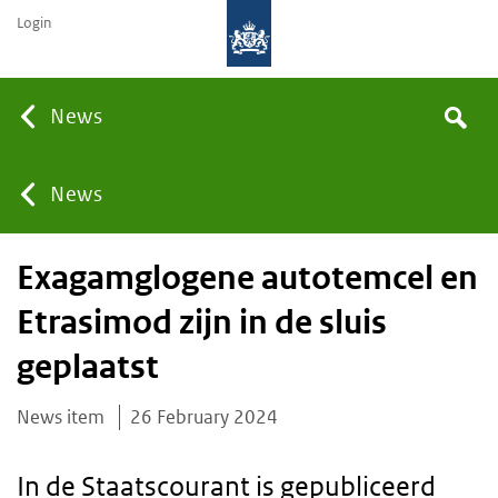
Login
Searc
News
Search
the
site
You
News
Exagamglogene autotemcel en
are
Etrasimod zijn in de sluis
here:
geplaatst
News item
26 February 2024
In de Staatscourant is gepubliceerd