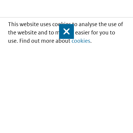
This website uses cookies to analyse the use of
the website and to make it easier for you to
Close
use. Find out more about
cookies
.
Understanding of expected market entry
of
innovative medicines
Service
About this site