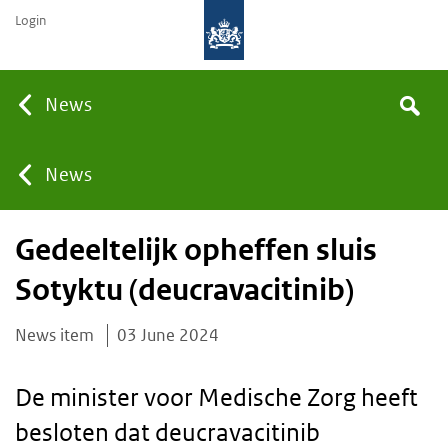
Login
Searc
News
Search
the
site
You
News
Gedeeltelijk opheffen sluis
are
Sotyktu (deucravacitinib)
here:
News item
03 June 2024
De minister voor Medische Zorg heeft
besloten dat deucravacitinib