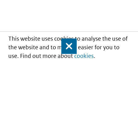
This website uses cookies to analyse the use of
the website and to make it easier for you to
Close
use. Find out more about
cookies
.
Understanding of expected market entry
of
innovative medicines