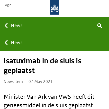
Login
Searc
News
Search
the
site
You
News
Isatuximab in de sluis is
are
geplaatst
here:
News item
07 May 2021
Minister Van Ark van VWS heeft dit
geneesmiddel in de sluis geplaatst