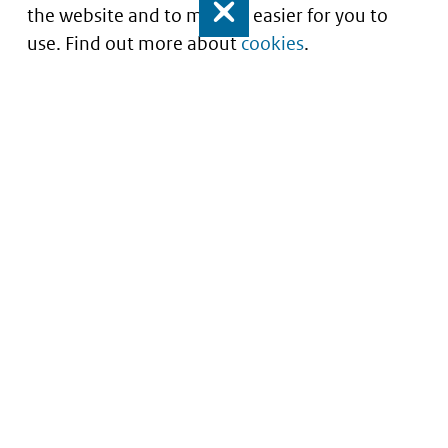
the website and to make it easier for you to
Close
use. Find out more about
cookies
.
Understanding of expected market entry
of
innovative medicines
Service
About this site
Contact
Copyright
Processen
Privacy
Nieuwsbrief
Cookies
Nieuwsbrievenarchief
Toegankelijkheid