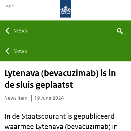
Login
Searc
News
Search
the
site
You
News
Lytenava (bevacuzimab) is in
are
de sluis geplaatst
here:
News item
19 June 2024
In de Staatscourant is gepubliceerd
waarmee Lytenava (bevacuzimab) in