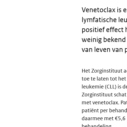
Venetoclax is 
lymfatische le
positief effect
weinig bekend o
van leven van 
Het Zorginstituut 
Body
toe te laten tot he
leukemie (CLL) is
text
Zorginstituut scha
met venetoclax. Pa
patiënt per behand
daarmee met €5,6 m
behandeling.