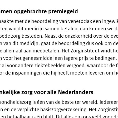
samen opgebrachte premiegeld
maakte met de beoordeling van venetoclax een ingewi
en van dit medicijn samen betalen, dan kunnen we d
ede zorg besteden. Naast de onzekerheid over de ove
en van dit medicijn, gaat de beoordeling dus ook om d
e allemaal aan meebetalen. Het Zorginstituut vindt 
 voor het geneesmiddel een lagere prijs te bedingen
 al voor andere ziektebeelden vergoed, waardoor de fa
 de inspanningen die hij heeft moeten leveren om h
kelijke zorg voor alle Nederlanders
ondheidszorg is één van de beste ter wereld. Iederee
n en de verplichte basiszorgverzekering. Het Zorginst
n betaalbaar is én blijft. Dit alles om ons geld voor de