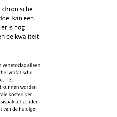
n chronische
ddel kan een
 er is nog
n de kwaliteit
 venetoclax alleen
che lymfatische
d. Het
eld kunnen worden
tale kosten per
asispakket zouden
t van de huidige