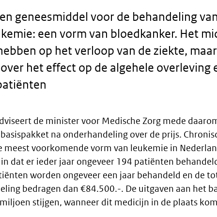
een geneesmiddel voor de behandeling va
ukemie: een vorm van bloedkanker. Het mi
 hebben op het verloop van de ziekte, maar
ver het effect op de algehele overleving e
patiënten
adviseert de minister voor Medische Zorg mede daarom
t basispakket na onderhandeling over de prijs. Chronis
 de meest voorkomende vorm van leukemie in Nederlan
t in dat er ieder jaar ongeveer 194 patiënten behand
tiënten worden ongeveer een jaar behandeld en de to
eling bedragen dan €84.500.-. De uitgaven aan het b
iljoen stijgen, wanneer dit medicijn in de plaats kom