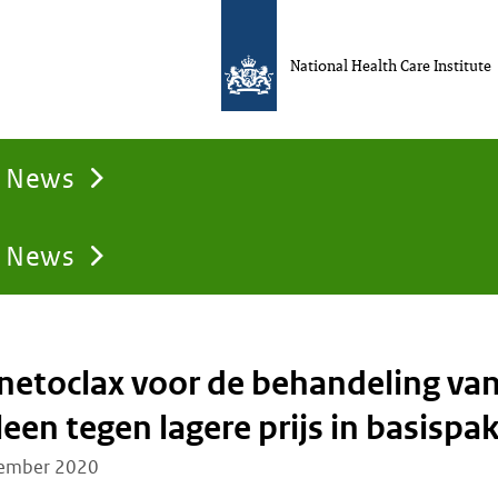
National Health Care Institute
News
News
netoclax voor de behandeling va
leen tegen lagere prijs in basispa
ember 2020