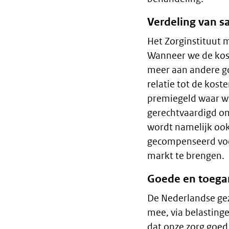
Verdeling van 
Het Zorginstituut 
Wanneer we de kost
meer aan andere go
relatie tot de kost
premiegeld waar w
gerechtvaardigd om
wordt namelijk ook
gecompenseerd voor
markt te brengen.
Goede en toegan
De Nederlandse gez
mee, via belastinge
dat onze zorg goed e