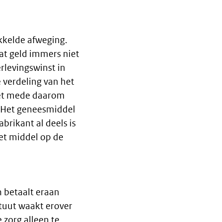
kkelde afweging.
at geld immers niet
rlevingswinst in
e verdeling van het
het mede daarom
. Het geneesmiddel
brikant al deels is
et middel op de
n betaalt eraan
ituut waakt erover
 zorg alleen te