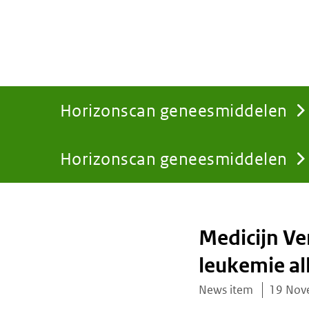
Horizonscan geneesmiddelen
Horizonscan geneesmiddelen
You
are
Medicijn Ve
here:
leukemie al
News item
19 Nov