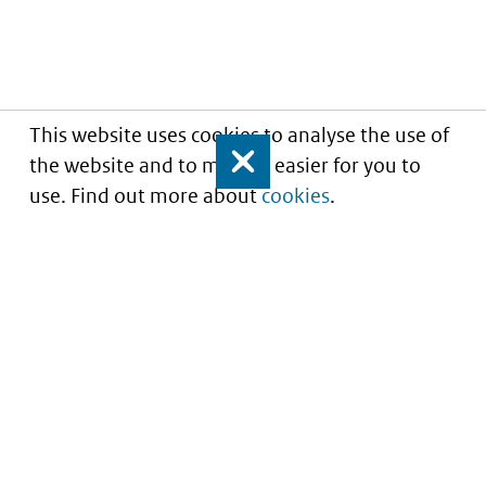
This website uses cookies to analyse the use of
the website and to make it easier for you to
Close
use. Find out more about
cookies
.
Understanding of expected market entry
of
innovative medicines