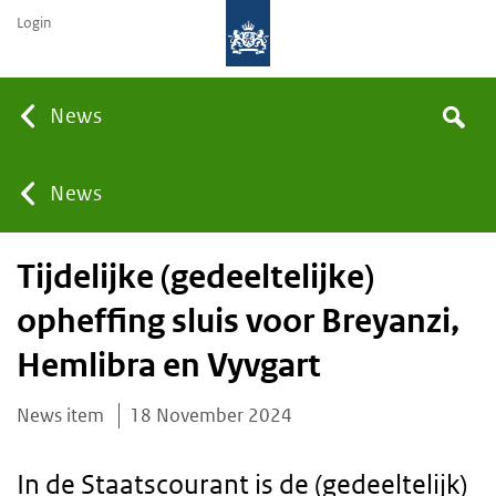
Login
Searc
News
Search
the
site
You
News
Tijdelijke (gedeeltelijke)
are
opheffing sluis voor Breyanzi,
here:
Hemlibra en Vyvgart
News item
18 November 2024
In de Staatscourant is de (gedeeltelijk)