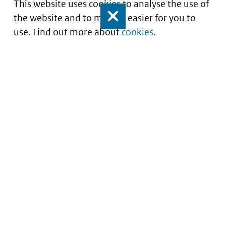
This website uses cookies to analyse the use of
the website and to make it easier for you to
Close
use. Find out more about
cookies
.
Understanding of expected market entry
of
innovative medicines
Service
About this site
Contact
Copyright
Processen
Privacy
Nieuwsbrief
Cookies