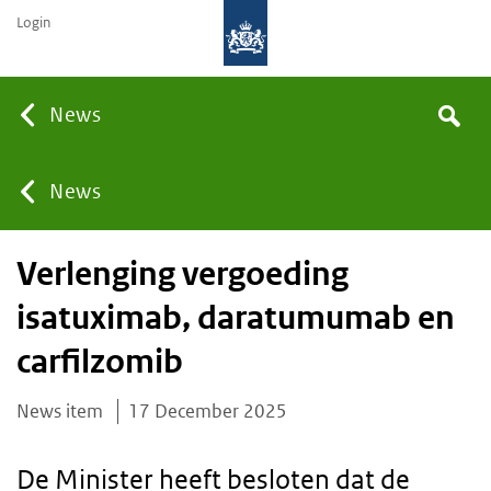
Login
Searc
News
Search
the
site
You
News
Verlenging vergoeding
are
isatuximab, daratumumab en
here:
carfilzomib
News item
17 December 2025
De Minister heeft besloten dat de